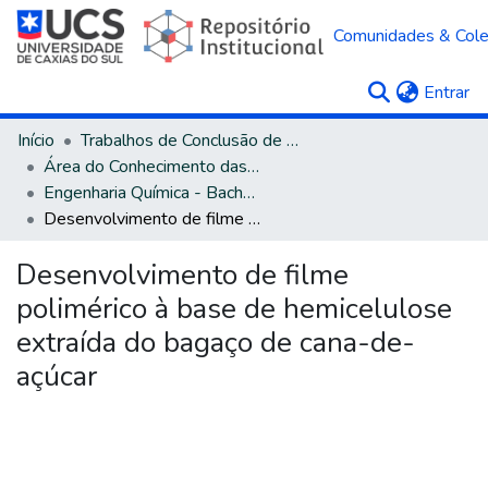
Comunidades & Col
(c
Entrar
Início
Trabalhos de Conclusão de Curso
Área do Conhecimento das Engenharias
Engenharia Química - Bacharelado
Desenvolvimento de filme polimérico à base de hemicelulose extraída do bagaço de cana-de-açúcar
Desenvolvimento de filme
polimérico à base de hemicelulose
extraída do bagaço de cana-de-
açúcar