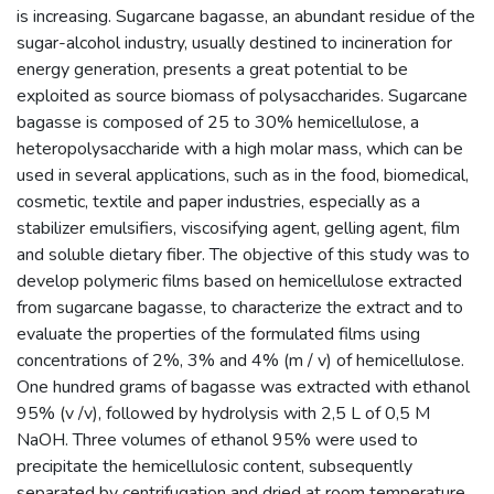
is increasing. Sugarcane bagasse, an abundant residue of the
sugar-alcohol industry, usually destined to incineration for
energy generation, presents a great potential to be
exploited as source biomass of polysaccharides. Sugarcane
bagasse is composed of 25 to 30% hemicellulose, a
heteropolysaccharide with a high molar mass, which can be
used in several applications, such as in the food, biomedical,
cosmetic, textile and paper industries, especially as a
stabilizer emulsifiers, viscosifying agent, gelling agent, film
and soluble dietary fiber. The objective of this study was to
develop polymeric films based on hemicellulose extracted
from sugarcane bagasse, to characterize the extract and to
evaluate the properties of the formulated films using
concentrations of 2%, 3% and 4% (m / v) of hemicellulose.
One hundred grams of bagasse was extracted with ethanol
95% (v /v), followed by hydrolysis with 2,5 L of 0,5 M
NaOH. Three volumes of ethanol 95% were used to
precipitate the hemicellulosic content, subsequently
separated by centrifugation and dried at room temperature