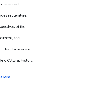
 experienced
ges in literature.
spectives of the
document, and
. This discussion is
ew Cultural History.
sileira