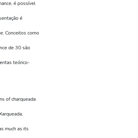
omance, é possível
esentação é
ce. Conceitos como
ance de 30 são
mentas teórico-
ons of charqueada
 Xarqueada,
as much as its