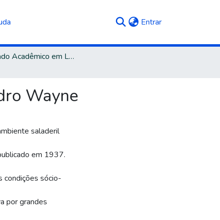
(current)
uda
Entrar
Mestrado Acadêmico em Letras e Cultura
edro Wayne
mbiente saladeril
publicado em 1937.
s condições sócio-
va por grandes