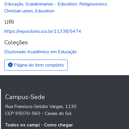
Educação
,
Scalabrinianas - Education
,
Religiousness
,
Christian union
,
Education
URI
https://repositorio.ucs.br/11338/5474
Coleções
Doutorado Acadêmico em Educação
Página do item completo
Campus-Sede
Rua Francisco Getúlio Vargas, 1130
CEP 95070-560 - Caxias do Sul
Todos os campi - Como chegar