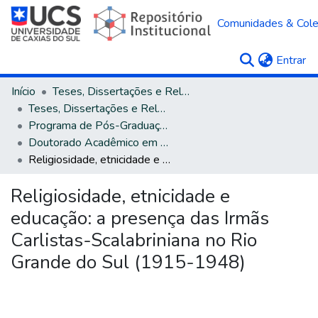
Comunidades & Col
(c
Entrar
Início
Teses, Dissertações e Relatórios
Teses, Dissertações e Relatórios defendidos na UCS
Programa de Pós-Graduação em Educação
Doutorado Acadêmico em Educação
Religiosidade, etnicidade e educação: a presença das Irmãs Carlistas-Scalabriniana no Rio Grande do Sul (1915-1948)
Religiosidade, etnicidade e
educação: a presença das Irmãs
Carlistas-Scalabriniana no Rio
Grande do Sul (1915-1948)