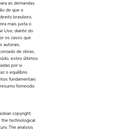
 para as demandas
são de que o
reito brasileiro,
ira mais justa o
ir Use, diante do
or os casos que
 autorais,
orizado de obras,
eúdo, estes últimos
iadas por si
az o equilíbrio
reitos fundamentais
 [resumo fornecido
zilian copyright
g the technological
ury. The analysis