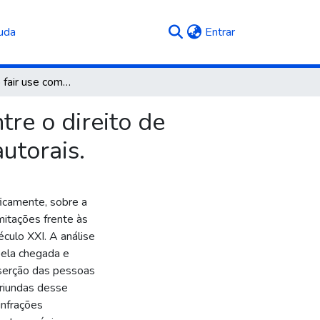
(current)
uda
Entrar
A utilização do fair use como ponto de equilíbrio entre o direito de acesso à cultura e o direito de proteção das obras autorais.
tre o direito de
utorais.
ficamente, sobre a
imitações frente às
culo XXI. A análise
pela chegada e
serção das pessoas
riundas desse
infrações