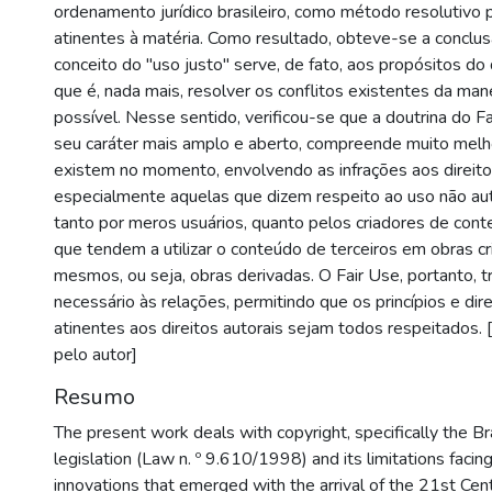
ordenamento jurídico brasileiro, como método resolutivo
atinentes à matéria. Como resultado, obteve-se a conclu
conceito do "uso justo" serve, de fato, aos propósitos do di
que é, nada mais, resolver os conflitos existentes da mane
possível. Nesse sentido, verificou-se que a doutrina do Fa
seu caráter mais amplo e aberto, compreende muito melh
existem no momento, envolvendo as infrações aos direitos
especialmente aquelas que dizem respeito ao uso não aut
tanto por meros usuários, quanto pelos criadores de cont
que tendem a utilizar o conteúdo de terceiros em obras cr
mesmos, ou seja, obras derivadas. O Fair Use, portanto, tr
necessário às relações, permitindo que os princípios e di
atinentes aos direitos autorais sejam todos respeitados.
pelo autor]
Resumo
The present work deals with copyright, specifically the Bra
legislation (Law n. º 9.610/1998) and its limitations facin
innovations that emerged with the arrival of the 21st Cent