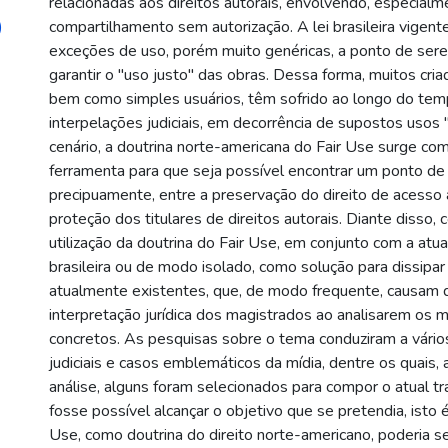
relacionadas aos direitos autorais, envolvendo, especialme
)
compartilhamento sem autorização. A lei brasileira vigente
exceções de uso, porém muito genéricas, a ponto de sere
garantir o "uso justo" das obras. Dessa forma, muitos cri
bem como simples usuários, têm sofrido ao longo do te
interpelações judiciais, em decorrência de supostos usos "
cenário, a doutrina norte-americana do Fair Use surge co
ferramenta para que seja possível encontrar um ponto de e
precipuamente, entre a preservação do direito de acesso à
proteção dos titulares de direitos autorais. Diante disso,
utilização da doutrina do Fair Use, em conjunto com a atua
brasileira ou de modo isolado, como solução para dissipar
atualmente existentes, que, de modo frequente, causam d
interpretação jurídica dos magistrados ao analisarem os 
concretos. As pesquisas sobre o tema conduziram a vário
judiciais e casos emblemáticos da mídia, dentre os quais,
análise, alguns foram selecionados para compor o atual tr
fosse possível alcançar o objetivo que se pretendia, isto é,
Use, como doutrina do direito norte-americano, poderia se