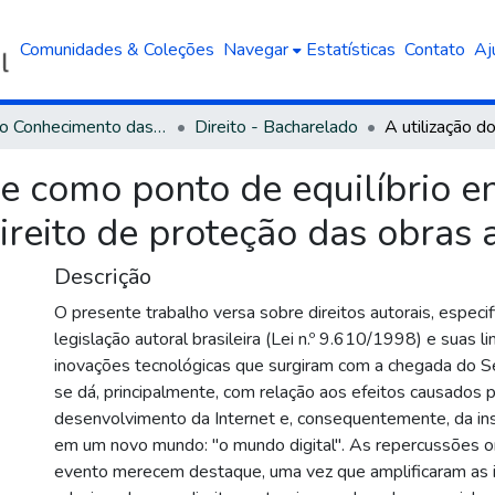
Comunidades & Coleções
Navegar
Estatísticas
Contato
Aj
Área do Conhecimento das Ciências Sociais Aplicadas
Direito - Bacharelado
se como ponto de equilíbrio en
ireito de proteção das obras a
Descrição
O presente trabalho versa sobre direitos autorais, especi
legislação autoral brasileira (Lei n.º 9.610/1998) e suas l
inovações tecnológicas que surgiram com a chegada do Sé
se dá, principalmente, com relação aos efeitos causados 
desenvolvimento da Internet e, consequentemente, da in
em um novo mundo: "o mundo digital". As repercussões o
evento merecem destaque, uma vez que amplificaram as 