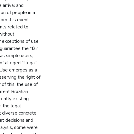
e arrival and
ion of people in a
from this event
nts related to
 without
or exceptions of use,
 guarantee the "fair
 as simple users,
f alleged "illegal"
ir Use emerges as a
eserving the right of
of this, the use of
rent Brazilian
rrently existing
n the legal
t diverse concrete
urt decisions and
nalysis, some were