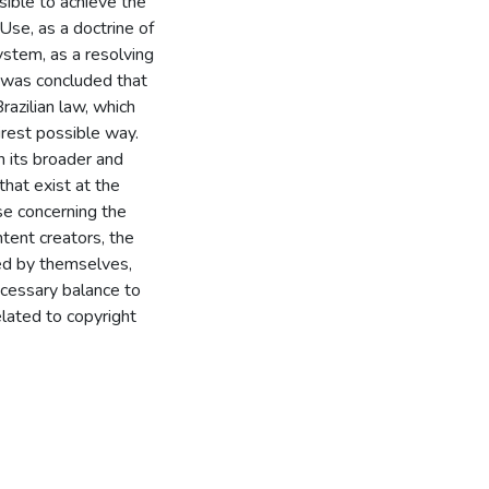
sible to achieve the
 Use, as a doctrine of
ystem, as a resolving
t was concluded that
razilian law, which
airest possible way.
n its broader and
hat exist at the
se concerning the
tent creators, the
ted by themselves,
necessary balance to
elated to copyright