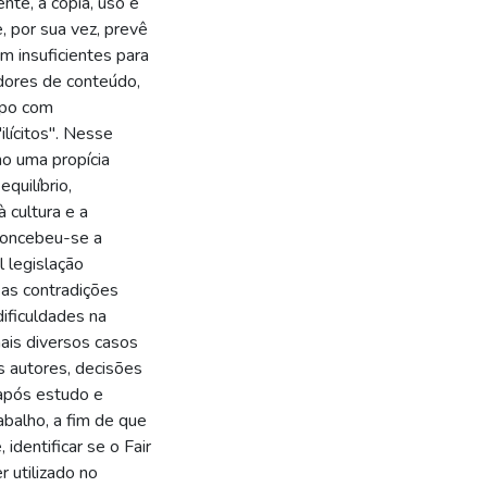
nte, a cópia, uso e
, por sua vez, prevê
m insuficientes para
adores de conteúdo,
mpo com
ilícitos". Nesse
mo uma propícia
quilíbrio,
 cultura e a
 concebeu-se a
l legislação
 as contradições
ificuldades na
mais diversos casos
s autores, decisões
 após estudo e
abalho, a fim de que
 identificar se o Fair
r utilizado no