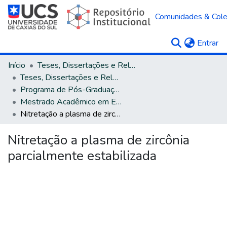
Comunidades & Col
(c
Entrar
Início
Teses, Dissertações e Relatórios
Teses, Dissertações e Relatórios defendidos na UCS
Programa de Pós-Graduação em Engenharia e Ciência dos Materiais
Mestrado Acadêmico em Engenharia e Ciência dos Materiais
Nitretação a plasma de zircônia parcialmente estabilizada
Nitretação a plasma de zircônia
parcialmente estabilizada