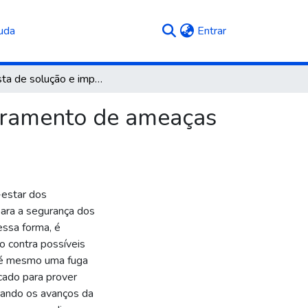
(current)
uda
Entrar
Proposta de solução e implementação para monitoramento de ameaças em domicílios
oramento de ameaças
-estar dos
ara a segurança dos
essa forma, é
o contra possíveis
até mesmo uma fuga
cado para prover
rando os avanços da