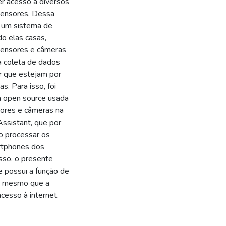
er acesso a diversos
 sensores. Dessa
e um sistema de
o elas casas,
 sensores e câmeras
a coleta de dados
r que estejam por
s. Para isso, foi
a open source usada
sores e câmeras na
ssistant, que por
o processar os
artphones dos
sso, o presente
 possui a função de
s, mesmo que a
acesso à internet.