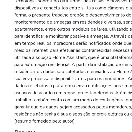
tecnologia, sobretudo da internet das coisas, é possível t
dispositivos e conectá-los entre si, tais como câmeras e
forma, o presente trabalho propõe o desenvolvimento d
monitoramento de ameaças em residências diversas, send
apartamentos, entre outros modelos de lares, utilizando
para identificar e monitorar possíveis ameaças. Através d
em tempo real, os moradores serão notificados onde que
meio da internet, para efetuar as contramedidas necessária
utilizada a solução Home Assistant, que é uma plataform
para automação residencial. A partir da instalação de sen
residência, os dados são coletados e enviados ao Home A
sua vez processa e disponibiliza-os para os moradores. A
dados recebidos a plataforma envia notificações aos sm
usuários de acordo com regras preestabelecidas. Além di
trabalho também conta com um modo de contingência que
garantir que os dados sejam acessados pelos moradore
residência não tenha à sua disposição energia elétrica ou 
[resumo fornecido pelo autor]