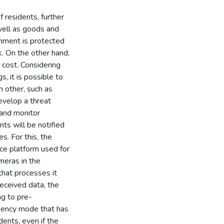
 residents, further
 well as goods and
ronment is protected
k. On the other hand,
 cost. Considering
s, it is possible to
 other, such as
evelop a threat
 and monitor
nts will be notified
s. For this, the
ce platform used for
meras in the
that processes it
eceived data, the
ng to pre-
ingency mode that has
dents, even if the