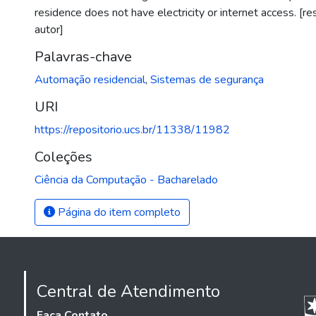
residence does not have electricity or internet access. [r
autor]
Palavras-chave
Automação residencial
,
Sistemas de segurança
URI
https://repositorio.ucs.br/11338/11982
Coleções
Ciência da Computação - Bacharelado
Página do item completo
Central de Atendimento
Faça Contato