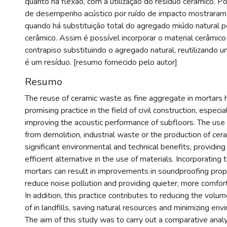
quanto na flexão, com a utilização do resíduo cerâmico. Po
de desempenho acústico por ruído de impacto mostrara
quando há substituição total do agregado miúdo natural p
cerâmico. Assim é possível incorporar o material cerâmic
contrapiso substituindo o agregado natural, reutilizando 
é um resíduo. [resumo fornecido pelo autor]
Resumo
The reuse of ceramic waste as fine aggregate in mortars 
promising practice in the field of civil construction, especi
improving the acoustic performance of subfloors. The use
from demolition, industrial waste or the production of cera
significant environmental and technical benefits, providing
efficient alternative in the use of materials. Incorporating 
mortars can result in improvements in soundproofing prope
reduce noise pollution and providing quieter, more comfo
In addition, this practice contributes to reducing the vol
of in landfills, saving natural resources and minimizing en
The aim of this study was to carry out a comparative analy