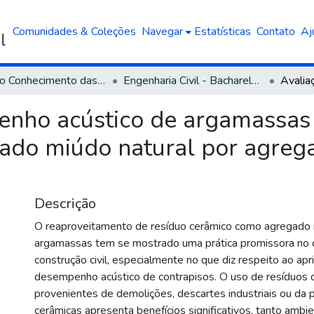
Comunidades & Coleções
Navegar
Estatísticas
Contato
Aj
Área do Conhecimento das Engenharias
Engenharia Civil - Bacharelado
enho acústico de argamassas
gado miúdo natural por agre
Descrição
O reaproveitamento de resíduo cerâmico como agregado
argamassas tem se mostrado uma prática promissora no
construção civil, especialmente no que diz respeito ao a
desempenho acústico de contrapisos. O uso de resíduos 
provenientes de demolições, descartes industriais ou da 
cerâmicas apresenta benefícios significativos, tanto ambi