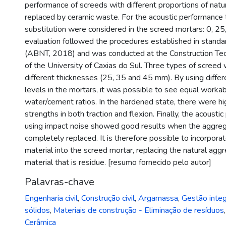
performance of screeds with different proportions of natu
replaced by ceramic waste. For the acoustic performance t
substitution were considered in the screed mortars: 0, 
evaluation followed the procedures established in sta
(ABNT, 2018) and was conducted at the Construction Te
of the University of Caxias do Sul. Three types of screed
different thicknesses (25, 35 and 45 mm). By using differ
levels in the mortars, it was possible to see equal workabi
water/cement ratios. In the hardened state, there were h
strengths in both traction and flexion. Finally, the acoust
using impact noise showed good results when the aggre
completely replaced. It is therefore possible to incorpora
material into the screed mortar, replacing the natural agg
material that is residue. [resumo fornecido pelo autor]
Palavras-chave
Engenharia civil
,
Construção civil
,
Argamassa
,
Gestão integ
sólidos
,
Materiais de construção - Eliminação de resíduos
Cerâmica