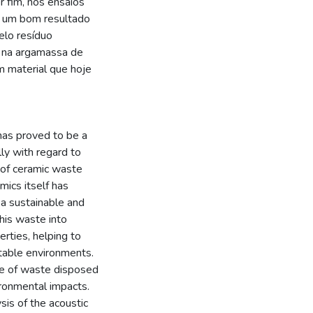
r fim, nos ensaios
m um bom resultado
elo resíduo
o na argamassa de
um material que hoje
has proved to be a
ally with regard to
 of ceramic waste
mics itself has
 a sustainable and
this waste into
rties, helping to
rtable environments.
ume of waste disposed
vironmental impacts.
sis of the acoustic