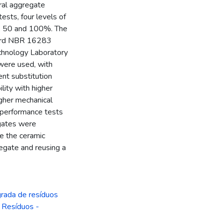
ral aggregate
ests, four levels of
25, 50 and 100%. The
ndard NBR 16283
chnology Laboratory
 were used, with
ent substitution
lity with higher
igher mechanical
ic performance tests
gates were
te the ceramic
regate and reusing a
rada de resíduos
,
Resíduos -