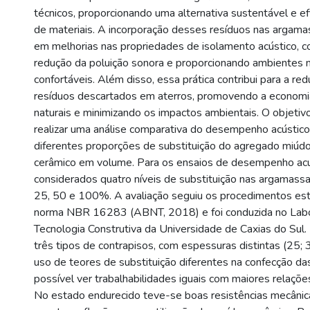
técnicos, proporcionando uma alternativa sustentável e efi
de materiais. A incorporação desses resíduos nas argama
em melhorias nas propriedades de isolamento acústico, co
redução da poluição sonora e proporcionando ambientes m
confortáveis. Além disso, essa prática contribui para a r
resíduos descartados em aterros, promovendo a economi
naturais e minimizando os impactos ambientais. O objetiv
realizar uma análise comparativa do desempenho acústic
diferentes proporções de substituição do agregado miúdo 
cerâmico em volume. Para os ensaios de desempenho acú
considerados quatro níveis de substituição nas argamassa
25, 50 e 100%. A avaliação seguiu os procedimentos est
norma NBR 16283 (ABNT, 2018) e foi conduzida no Labo
Tecnologia Construtiva da Universidade de Caxias do Sul. 
três tipos de contrapisos, com espessuras distintas (25
uso de teores de substituição diferentes na confecção da
possível ver trabalhabilidades iguais com maiores relaçõe
No estado endurecido teve-se boas resistências mecânica