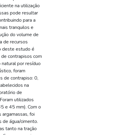
ciente na utilização
ssas pode resultar
ntribuindo para a
ais tranquilos e
edução do volume de
a de recursos
o deste estudo é
o de contrapisos com
natural por resíduo
stico, foram
s de contrapiso: 0,
abelecidos na
ratório de
Foram utilizados
; 35 e 45 mm). Com o
s argamassas, foi
s de água/cimento.
s tanto na tração