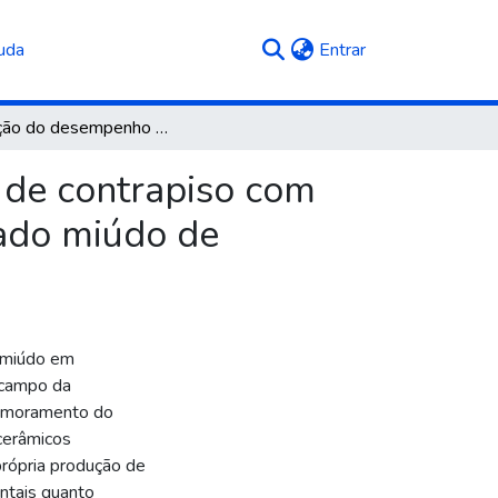
(current)
uda
Entrar
Avaliação do desempenho acústico de argamassas de contrapiso com substituição do agregado miúdo natural por agregado miúdo de resíduos cerâmicos
 de contrapiso com
gado miúdo de
 miúdo em
 campo da
primoramento do
cerâmicos
própria produção de
entais quanto