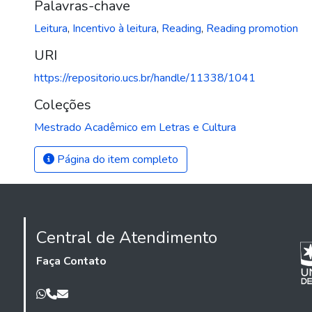
Palavras-chave
Leitura
,
Incentivo à leitura
,
Reading
,
Reading promotion
URI
https://repositorio.ucs.br/handle/11338/1041
Coleções
Mestrado Acadêmico em Letras e Cultura
Página do item completo
Central de Atendimento
Faça Contato