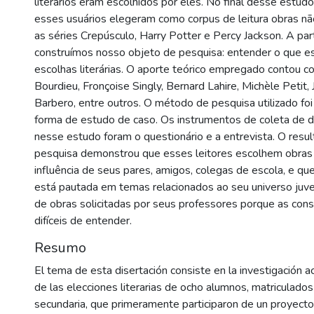
literários eram escolhidos por eles. No final desse estud
esses usuários elegeram como corpus de leitura obras n
as séries Crepúsculo, Harry Potter e Percy Jackson. A par
construímos nosso objeto de pesquisa: entender o que es
escolhas literárias. O aporte teórico empregado contou c
Bourdieu, Fronçoise Singly, Bernard Lahire, Michèle Petit,
Barbero, entre outros. O método de pesquisa utilizado foi 
forma de estudo de caso. Os instrumentos de coleta de
nesse estudo foram o questionário e a entrevista. O resu
pesquisa demonstrou que esses leitores escolhem obras l
influência de seus pares, amigos, colegas de escola, e qu
está pautada em temas relacionados ao seu universo juve
de obras solicitadas por seus professores porque as co
difíceis de entender.
Resumo
El tema de esta disertación consiste en la investigación 
de las elecciones literarias de ocho alumnos, matriculado
secundaria, que primeramente participaron de un proyect