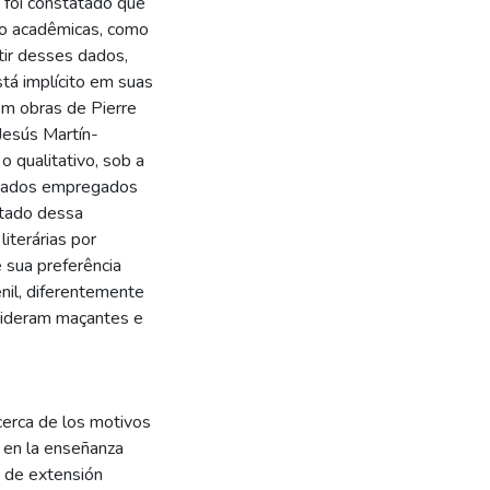
o foi constatado que
ão acadêmicas, como
tir desses dados,
tá implícito em suas
om obras de Pierre
 Jesús Martín-
o qualitativo, sob a
 dados empregados
ltado dessa
iterárias por
e sua preferência
nil, diferentemente
nsideram maçantes e
acerca de los motivos
s en la enseñanza
o de extensión