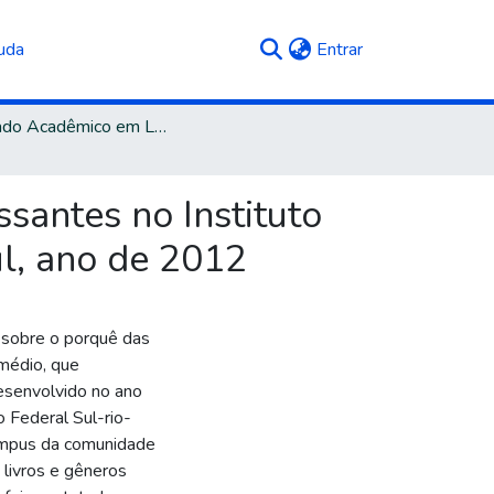
(current)
uda
Entrar
Mestrado Acadêmico em Letras e Cultura
ssantes no Instituto
l, ano de 2012
 sobre o porquê das
 médio, que
esenvolvido no ano
 Federal Sul-rio-
câmpus da comunidade
 livros e gêneros