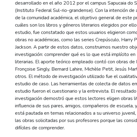
desarrollado en el año 2012 por el campus Sapucaia do S
(Instituto Federal Sul-rio-grandense). Con la intención de a
de la comunidad académica, el objetivo general de este p
cuáles son los libros y géneros literarios elegidos por ello
estudio, fue constatado que estos usuarios eligieron com
obras no académicas, como las series Crepúsculo, Harry P
Jackson. A partir de estos datos, construimos nuestro obj
investigación: comprender qué es lo que está implícito en
literarias. El aporte teórico empleado contó con obras de 
Fronçoise Singly, Bernard Lahire, Michèle Petit, Jesús Mar
otros. El método de investigación utilizado fue el cualitati
estudio de caso. Las herramientas de colecta de datos 
estudio fueron el cuestionario y la entrevista. El resultad
investigación demostró que estos lectores eligen obras lit
influencia de sus pares, amigos, compañeros de escuela, y
está pautada en temas relacionados a su universo juvenil,
las obras solicitadas por sus profesores porque las cons
difíciles de comprender.