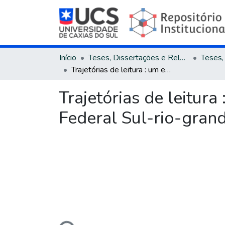
Início
Teses, Dissertações e Relatórios
Trajetórias de leitura : um estudo com alunos ingressantes no Instituto Federal Sul-rio-grandense, câmpus Sapucaia do Sul, ano de 2012
Trajetórias de leitur
Federal Sul-rio-gran
Carregando...