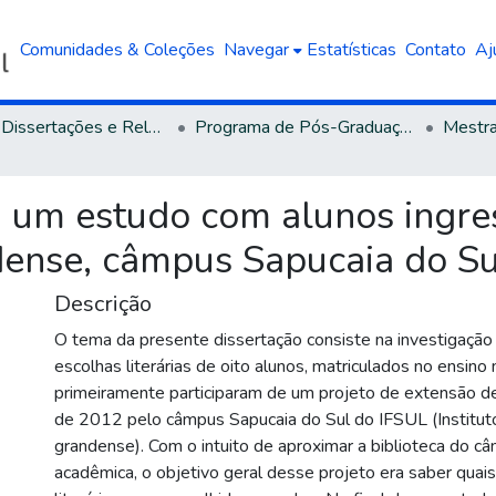
Comunidades & Coleções
Navegar
Estatísticas
Contato
Aj
Teses, Dissertações e Relatórios defendidos na UCS
Programa de Pós-Graduação em Letras
a : um estudo com alunos ingre
dense, câmpus Sapucaia do Su
Descrição
O tema da presente dissertação consiste na investigação
escolhas literárias de oito alunos, matriculados no ensino
primeiramente participaram de um projeto de extensão d
de 2012 pelo câmpus Sapucaia do Sul do IFSUL (Instituto
grandense). Com o intuito de aproximar a biblioteca do 
acadêmica, o objetivo geral desse projeto era saber quais