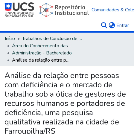
Comunidades & Col
(c
Entrar
Início
Trabalhos de Conclusão de Curso
Área do Conhecimento das Ciências Sociais Aplicadas
Administração - Bacharelado
Análise da relação entre pessoas com deficiência e o mercado de trabalho sob a ótica de gestores de recursos humanos e portadores de deficiência, uma pesquisa qualitativa realizada na cidade de Farroupilha/RS
Análise da relação entre pessoas
com deficiência e o mercado de
trabalho sob a ótica de gestores de
recursos humanos e portadores de
deficiência, uma pesquisa
qualitativa realizada na cidade de
Farroupilha/RS