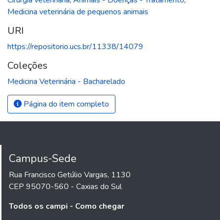
Medicina veterinária de pequenos animais
URI
https://repositorio.ucs.br/11338/14079
Coleções
Medicina Veterinária - Bacharelado
Página do item completo
Campus-Sede
Rua Francisco Getúlio Vargas, 1130
CEP 95070-560 - Caxias do Sul
Todos os campi - Como chegar