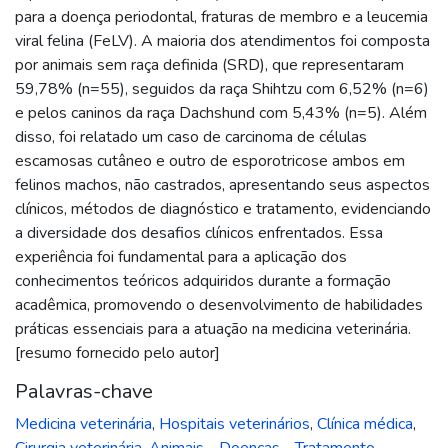
para a doença periodontal, fraturas de membro e a leucemia
viral felina (FeLV). A maioria dos atendimentos foi composta
por animais sem raça definida (SRD), que representaram
59,78% (n=55), seguidos da raça Shihtzu com 6,52% (n=6)
e pelos caninos da raça Dachshund com 5,43% (n=5). Além
disso, foi relatado um caso de carcinoma de células
escamosas cutâneo e outro de esporotricose ambos em
felinos machos, não castrados, apresentando seus aspectos
clínicos, métodos de diagnóstico e tratamento, evidenciando
a diversidade dos desafios clínicos enfrentados. Essa
experiência foi fundamental para a aplicação dos
conhecimentos teóricos adquiridos durante a formação
acadêmica, promovendo o desenvolvimento de habilidades
práticas essenciais para a atuação na medicina veterinária.
[resumo fornecido pelo autor]
Palavras-chave
Medicina veterinária
,
Hospitais veterinários
,
Clínica médica
,
Cirurgia veterinária
,
Animais - Doenças - Tratamento
,