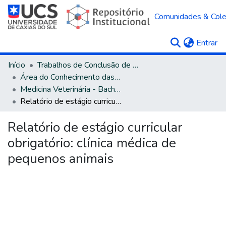
Comunidades & Col
(c
Entrar
Início
Trabalhos de Conclusão de Curso
Área do Conhecimento das Ciências Agrárias
Medicina Veterinária - Bacharelado
Relatório de estágio curricular obrigatório: clínica médica de pequenos animais
Relatório de estágio curricular
obrigatório: clínica médica de
pequenos animais