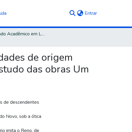
(current)
uda
Entrar
Mestrado Acadêmico em Letras e Cultura
idades de origem
estudo das obras Um
es de descendentes
do Novo, sob a ótica
rio imita o Reno, de