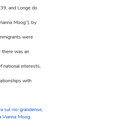
1939, and Longe do
Vianna Moog”), by
 immigrants were
er there was an
f national interests,
elationships with
ra sul-rio-grandense
,
 a Vianna Moog