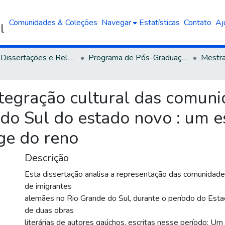
Comunidades & Coleções
Navegar
Estatísticas
Contato
Aj
Teses, Dissertações e Relatórios defendidos na UCS
Programa de Pós-Graduação em Letras
tegração cultural das comun
do Sul do estado novo : um 
nge do reno
Descrição
Esta dissertação analisa a representação das comunidad
de imigrantes
alemães no Rio Grande do Sul, durante o período do Esta
de duas obras
literárias de autores gaúchos, escritas nesse período: Um 