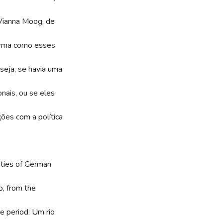
Vianna Moog, de
forma como esses
seja, se havia uma
nais, ou se eles
ões com a política
ities of German
o, from the
he period: Um rio