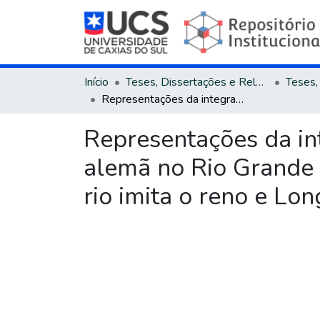
Início
Teses, Dissertações e Relatórios
Representações da integração cultural das comunidades de origem alemã no Rio Grande do Sul do estado novo : um estudo das obras Um rio imita o reno e Longe do reno
Representações da in
alemã no Rio Grande 
rio imita o reno e Lo