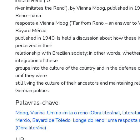
imita o Reno (“A
river imitates the Reno”), by Vianna Moog, published in 
Reno – uma
resposta a Vianna Moog (“Far from Reno – an answer to 
Bayard Mércio,
published in 1940. Is held a discussion about how these
perceived in their
relationship with Brazilian society; in other words, wheth
integration of these
groups into the culture of the country and in the defense o
or if they were
still living the culture of their ancestors and maintaining r
German politics.
Palavras-chave
Moog, Vianna
,
Um rio imita o reno (Obra literária)
,
Literatu
Mercio, Bayard de Toledo
,
Longe do reno : uma resposta
(Obra literária)
URI