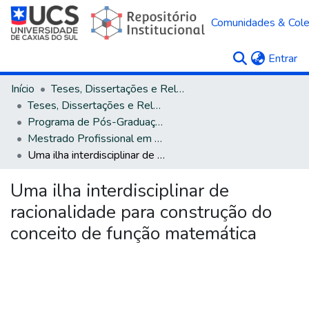
Comunidades & Col
(c
Entrar
Início
Teses, Dissertações e Relatórios
Teses, Dissertações e Relatórios defendidos na UCS
Programa de Pós-Graduação em Ensino de Ciências e Matemática
Mestrado Profissional em Ensino de Ciências e Matemática
Uma ilha interdisciplinar de racionalidade para construção do conceito de função matemática
Uma ilha interdisciplinar de
racionalidade para construção do
conceito de função matemática