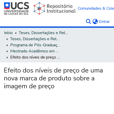
Comunidades & Col
(c
Entrar
Início
Teses, Dissertações e Relatórios
Teses, Dissertações e Relatórios defendidos na UCS
Programa de Pós-Graduação em Administração
Mestrado Acadêmico em Administração
Efeito dos níveis de preço de uma nova marca de produto sobre a imagem de preço
Efeito dos níveis de preço de uma
nova marca de produto sobre a
imagem de preço