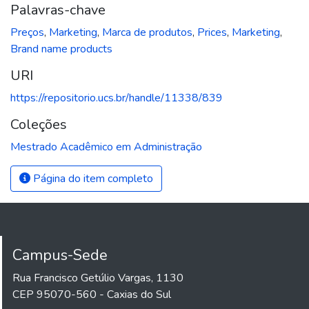
Palavras-chave
Preços
,
Marketing
,
Marca de produtos
,
Prices
,
Marketing
,
Brand name products
URI
https://repositorio.ucs.br/handle/11338/839
Coleções
Mestrado Acadêmico em Administração
Página do item completo
Campus-Sede
Rua Francisco Getúlio Vargas, 1130
CEP 95070-560 - Caxias do Sul