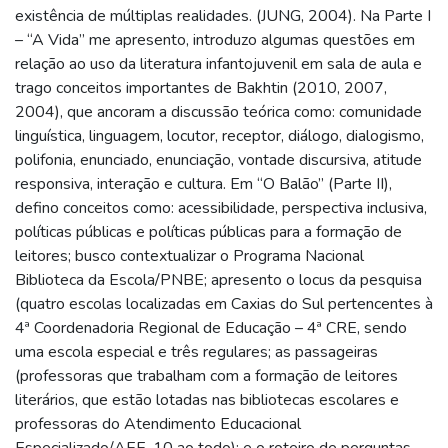
existência de múltiplas realidades. (JUNG, 2004). Na Parte I
– “A Vida” me apresento, introduzo algumas questões em
relação ao uso da literatura infantojuvenil em sala de aula e
trago conceitos importantes de Bakhtin (2010, 2007,
2004), que ancoram a discussão teórica como: comunidade
linguística, linguagem, locutor, receptor, diálogo, dialogismo,
polifonia, enunciado, enunciação, vontade discursiva, atitude
responsiva, interação e cultura. Em “O Balão” (Parte II),
defino conceitos como: acessibilidade, perspectiva inclusiva,
políticas públicas e políticas públicas para a formação de
leitores; busco contextualizar o Programa Nacional
Biblioteca da Escola/PNBE; apresento o locus da pesquisa
(quatro escolas localizadas em Caxias do Sul pertencentes à
4ª Coordenadoria Regional de Educação – 4ª CRE, sendo
uma escola especial e três regulares; as passageiras
(professoras que trabalham com a formação de leitores
literários, que estão lotadas nas bibliotecas escolares e
professoras do Atendimento Educacional
Especializado/AEE, 10 ao todo); e o roteiro de perguntas –