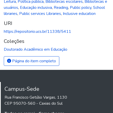
Leitura
,
Política pública
,
Bibliotecas escolares
,
Bibliotecas e
usuários
,
Educação inclusiva
,
Reading
,
Public policy
,
School
libraries
,
Public services Libraries
,
Inclusive education
URI
https://repositorio.ucs.br/11338/5411
Coleções
Doutorado Acadêmico em Educação
Página do item completo
Campus-Sede
Rua Francisco Getúlio Vargas, 1130
CEP 95070-560 - Caxias do Sul