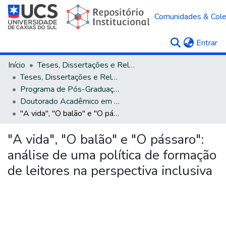
Comunidades & Col
(c
Entrar
Início
Teses, Dissertações e Relatórios
Teses, Dissertações e Relatórios defendidos na UCS
Programa de Pós-Graduação em Educação
Doutorado Acadêmico em Educação
"A vida", "O balão" e "O pássaro": análise de uma política de formação de leitores na perspectiva inclusiva
"A vida", "O balão" e "O pássaro":
análise de uma política de formação
de leitores na perspectiva inclusiva