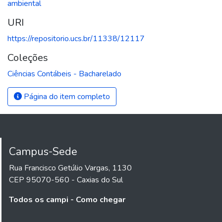
ambiental
URI
https://repositorio.ucs.br/11338/12117
Coleções
Ciências Contábeis - Bacharelado
Página do item completo
Campus-Sede
Rua Francisco Getúlio Vargas, 1130
CEP 95070-560 - Caxias do Sul
Todos os campi - Como chegar