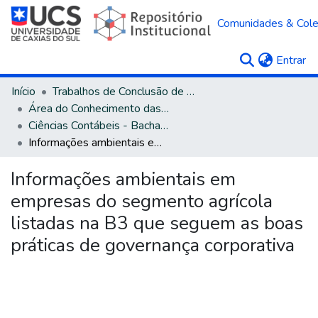
Comunidades & Col
(c
Entrar
Início
Trabalhos de Conclusão de Curso
Área do Conhecimento das Ciências Sociais Aplicadas
Ciências Contábeis - Bacharelado
Informações ambientais em empresas do segmento agrícola listadas na B3 que seguem as boas práticas de governança corporativa
Informações ambientais em
empresas do segmento agrícola
listadas na B3 que seguem as boas
práticas de governança corporativa