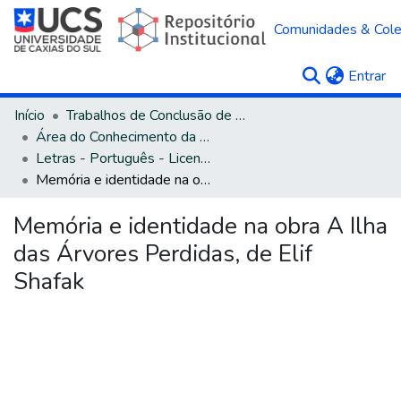
Comunidades & Col
(c
Entrar
Início
Trabalhos de Conclusão de Curso
Área do Conhecimento da Linguística, Letras e Artes
Letras - Português - Licenciatura
Memória e identidade na obra A Ilha das Árvores Perdidas, de Elif Shafak
Memória e identidade na obra A Ilha
das Árvores Perdidas, de Elif
Shafak