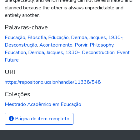
unexpectedly, and which meeting can not be estimated and
planned because the other is always unpredictable and
entirely another.
Palavras-chave
Educação
,
Filosofia
,
Educação
,
Derrida, Jacques, 1930-
,
Desconstrução
,
Acontecimento
,
Porvir
,
Philosophy
,
Education
,
Derrida, Jacques, 1930-
,
Deconstruction
,
Event
,
Future
URI
https://repositorio.ucs.br/handle/11338/548
Coleções
Mestrado Acadêmico em Educação
Página do item completo