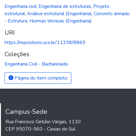
Engenharia civil
,
Engenharia de estruturas
,
Projeto
estrutural
,
Análise estrutural (Engenharia)
,
Concreto armado
- Estrutura
,
Normas técnicas (Engenharia)
URI
https://repositorio.ucs.br/11338/8869
Coleções
Engenharia Civil - Bacharelado
Página do item completo
Campus-Sede
Rua Francisco Getúlio Vargas, 1130
CEP 95070-560 - Caxias do Sul