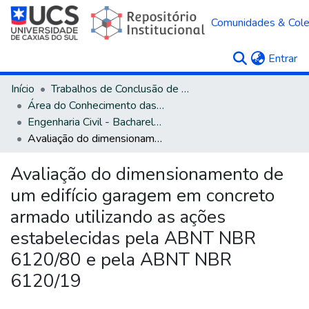
Comunidades & Col
(c
Entrar
Início
Trabalhos de Conclusão de Curso
Área do Conhecimento das Engenharias
Engenharia Civil - Bacharelado
Avaliação do dimensionamento de um edifício garagem em concreto armado utilizando as ações estabelecidas pela ABNT NBR 6120/80 e pela ABNT NBR 6120/19
Avaliação do dimensionamento de
um edifício garagem em concreto
armado utilizando as ações
estabelecidas pela ABNT NBR
6120/80 e pela ABNT NBR
6120/19