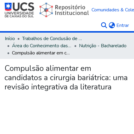
Comunidades & Col
(c
Entrar
Início
Trabalhos de Conclusão de Curso
Área do Conhecimento das Ciências da Saúde
Nutrição - Bacharelado
Compulsão alimentar em candidatos a cirurgia bariátrica: uma revisão integrativa da literatura
Compulsão alimentar em
candidatos a cirurgia bariátrica: uma
revisão integrativa da literatura