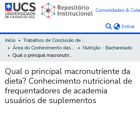
Comunidades & Col
(c
Entrar
Início
Trabalhos de Conclusão de Curso
Área do Conhecimento das Ciências da Saúde
Nutrição - Bacharelado
Qual o principal macronutriente da dieta? Conhecimento nutricional de frequentadores de academia usuários de suplementos
Qual o principal macronutriente da
dieta? Conhecimento nutricional de
frequentadores de academia
usuários de suplementos