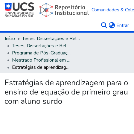
Comunidades & Col
(c
Entrar
Início
Teses, Dissertações e Relatórios
Teses, Dissertações e Relatórios defendidos na UCS
Programa de Pós-Graduação em Ensino de Ciências e Matemática
Mestrado Profissional em Ensino de Ciências e Matemática
Estratégias de aprendizagem para o ensino de equação de primeiro grau com aluno surdo
Estratégias de aprendizagem para o
ensino de equação de primeiro grau
com aluno surdo