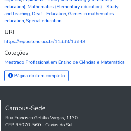
education)
,
Mathematics (Elementary education) - Study
and teaching
,
Deaf - Education
,
Games in mathematics
education
,
Special education
URI
https://repositorio.ucs.br/11338/13849
Coleções
Mestrado Profissional em Ensino de Ciências e Matemática
Página do item completo
Campus-Sede
Rua Francisco Getúlio Vargas, 1130
CEP 95070-560 - Caxias do Sul