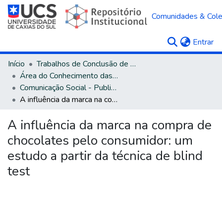
Comunidades & Col
(c
Entrar
Início
Trabalhos de Conclusão de Curso
Área do Conhecimento das Ciências Sociais Aplicadas
Comunicação Social - Publicidade e Propaganda
A influência da marca na compra de chocolates pelo consumidor: um estudo a partir da técnica de blind test
A influência da marca na compra de
chocolates pelo consumidor: um
estudo a partir da técnica de blind
test