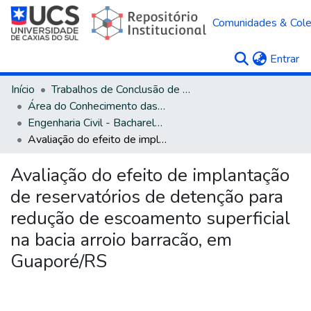
Comunidades & Col
(c
Entrar
Início
Trabalhos de Conclusão de Curso
Área do Conhecimento das Engenharias
Engenharia Civil - Bacharelado
Avaliação do efeito de implantação de reservatórios de detenção para redução de escoamento superficial na bacia arroio barracão, em Guaporé/RS
Avaliação do efeito de implantação
de reservatórios de detenção para
redução de escoamento superficial
na bacia arroio barracão, em
Guaporé/RS