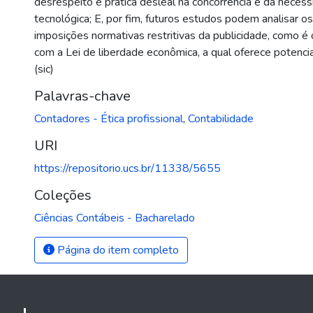
desrespeito e prática desleal na concorrência e da neces
tecnológica; E, por fim, futuros estudos podem analisar o
imposições normativas restritivas da publicidade, como é
com a Lei de liberdade econômica, a qual oferece potencial 
(sic)
Palavras-chave
Contadores - Ética profissional
,
Contabilidade
URI
https://repositorio.ucs.br/11338/5655
Coleções
Ciências Contábeis - Bacharelado
Página do item completo