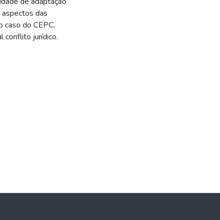
sidade de adaptação
s aspectos das
 o caso do CEPC,
conflito jurídico.