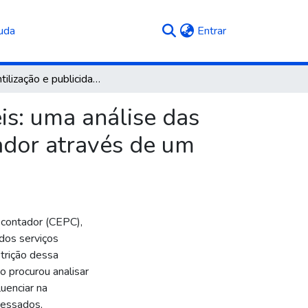
(current)
uda
Entrar
Mercantilização e publicidade dos serviços contábeis: uma análise das imposições do código de ética profissional do contador através de um estudo de caso
is: uma análise das
tador através de um
 contador (CEPC),
dos serviços
strição dessa
o procurou analisar
uenciar na
ressados,