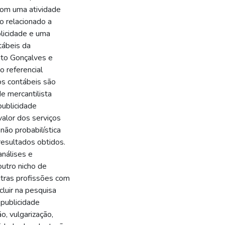
 com uma atividade
co relacionado a
blicidade e uma
tábeis da
to Gonçalves e
o referencial
ços contábeis são
e mercantilista
publicidade
alor dos serviços
não probabilística
resultados obtidos.
nálises e
utro nicho de
utras profissões com
luir na pesquisa
publicidade
o, vulgarização,