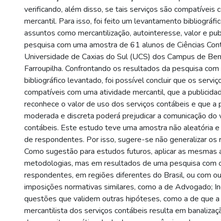
verificando, além disso, se tais serviços são compatíveis
mercantil. Para isso, foi feito um levantamento bibliográfi
assuntos como mercantilização, autointeresse, valor e pu
pesquisa com uma amostra de 61 alunos de Ciências Con
Universidade de Caxias do Sul (UCS) dos Campus de Ben
Farroupilha. Confrontando os resultados da pesquisa com 
bibliográfico levantado, foi possível concluir que os servi
compatíveis com uma atividade mercantil, que a publicidad
reconhece o valor de uso dos serviços contábeis e que a 
moderada e discreta poderá prejudicar a comunicação do v
contábeis. Este estudo teve uma amostra não aleatória e 
de respondentes. Por isso, sugere-se não generalizar os 
Como sugestão para estudos futuros, aplicar as mesmas a
metodologias, mas em resultados de uma pesquisa com o
respondentes, em regiões diferentes do Brasil, ou com o
imposições normativas similares, como a de Advogado; Inc
questões que validem outras hipóteses, como a de que a 
mercantilista dos serviços contábeis resulta em banalizaçã