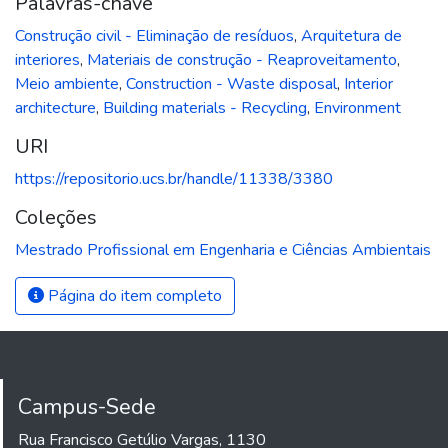
Palavras-chave
Construção civil - Eliminação de resíduos
,
Arquitetura de
interiores
,
Materiais de construção - Reaproveitamento
,
Meio ambiente
,
Construction - Waste disposal
,
Interior
architecture
,
Building materials - Recycling
,
Environment
URI
https://repositorio.ucs.br/handle/11338/3380
Coleções
Mestrado Profissional em Engenharia e Ciências Ambientais
Página do item completo
Campus-Sede
Rua Francisco Getúlio Vargas, 1130