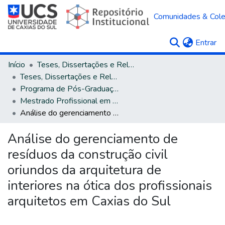
Comunidades & Col
(c
Entrar
Início
Teses, Dissertações e Relatórios
Teses, Dissertações e Relatórios defendidos na UCS
Programa de Pós-Graduação em Engenharia e Ciências Ambientais
Mestrado Profissional em Engenharia e Ciências Ambientais
Análise do gerenciamento de resíduos da construção civil oriundos da arquitetura de interiores na ótica dos profissionais arquitetos em Caxias do Sul
Análise do gerenciamento de
resíduos da construção civil
oriundos da arquitetura de
interiores na ótica dos profissionais
arquitetos em Caxias do Sul