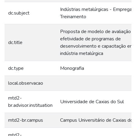
Indústrias metalúrgicas - Empregad
dc.subject
Treinamento
Proposta de modelo de avaliação d
efetividade de programas de
dc.title
desenvolvimento e capacitação em
indústria metalúrgica
dc.type
Monografia
local.observacao
mtd2-
Universidade de Caxias do Sul
br.advisor.instituation
mtd2-br.campus
Campus Universitário de Caxias do 
mtd2-