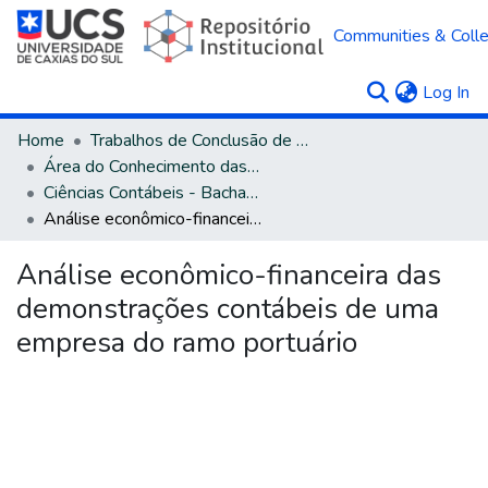
Communities & Colle
(c
Log In
Home
Trabalhos de Conclusão de Curso
Área do Conhecimento das Ciências Sociais Aplicadas
Ciências Contábeis - Bacharelado
Análise econômico-financeira das demonstrações contábeis de uma empresa do ramo portuário
Análise econômico-financeira das
demonstrações contábeis de uma
empresa do ramo portuário