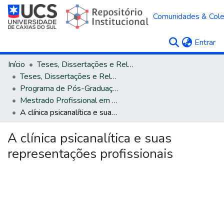
Comunidades & Col
(c
Entrar
Início
Teses, Dissertações e Relatórios
Teses, Dissertações e Relatórios defendidos na UCS
Programa de Pós-Graduação em Psicologia
Mestrado Profissional em Psicologia
A clínica psicanalítica e suas representações profissionais
A clínica psicanalítica e suas
representações profissionais