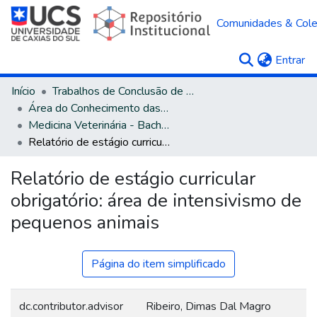
Comunidades & Col
(c
Entrar
Início
Trabalhos de Conclusão de Curso
Área do Conhecimento das Ciências Agrárias
Medicina Veterinária - Bacharelado
Relatório de estágio curricular obrigatório: área de intensivismo de pequenos animais
Relatório de estágio curricular
obrigatório: área de intensivismo de
pequenos animais
Página do item simplificado
dc.contributor.advisor
Ribeiro, Dimas Dal Magro