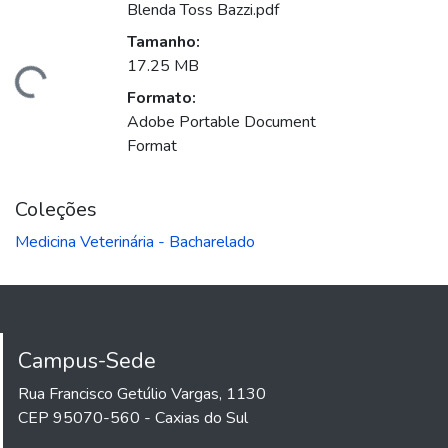
Blenda Toss Bazzi.pdf
Tamanho:
17.25 MB
ando...
Formato:
Adobe Portable Document
Format
Coleções
Medicina Veterinária - Bacharelado
Campus-Sede
Rua Francisco Getúlio Vargas, 1130
CEP 95070-560 - Caxias do Sul