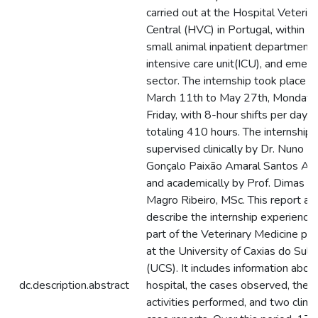
carried out at the Hospital Veteriná
Central (HVC) in Portugal, within t
small animal inpatient department,
intensive care unit(ICU), and emer
sector. The internship took place f
March 11th to May 27th, Monday 
Friday, with 8-hour shifts per day,
totaling 410 hours. The internship
supervised clinically by Dr. Nuno
Gonçalo Paixão Amaral Santos Al
and academically by Prof. Dimas D
Magro Ribeiro, MSc. This report ai
describe the internship experience
part of the Veterinary Medicine pr
at the University of Caxias do Sul
(UCS). It includes information abou
dc.description.abstract
hospital, the cases observed, the 
activities performed, and two clinic