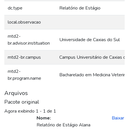
dc.type
Relatório de Estágio
local.observacao
mtd2-
Universidade de Caxias do Sul
br.advisor.instituation
mtd2-br.campus
Campus Universitário de Caxias do
mtd2-
Bacharelado em Medicina Veterinár
br.program.name
Arquivos
Pacote original
Agora exibindo
1 - 1 de 1
Nome:
Baixar
Relatório de Estágio Alana