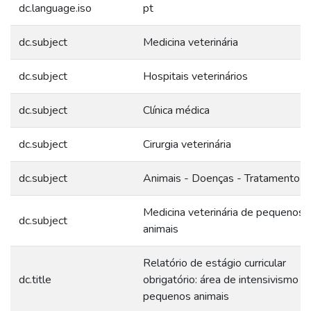
dc.language.iso
pt
dc.subject
Medicina veterinária
dc.subject
Hospitais veterinários
dc.subject
Clínica médica
dc.subject
Cirurgia veterinária
dc.subject
Animais - Doenças - Tratamento
Medicina veterinária de pequenos
dc.subject
animais
Relatório de estágio curricular
dc.title
obrigatório: área de intensivismo d
pequenos animais