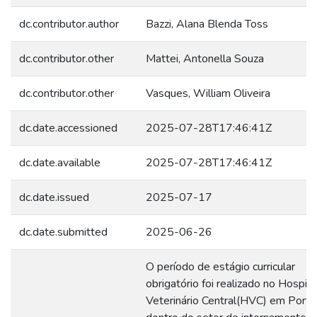
dc.contributor.author
Bazzi, Alana Blenda Toss
dc.contributor.other
Mattei, Antonella Souza
dc.contributor.other
Vasques, William Oliveira
dc.date.accessioned
2025-07-28T17:46:41Z
dc.date.available
2025-07-28T17:46:41Z
dc.date.issued
2025-07-17
dc.date.submitted
2025-06-26
O período de estágio curricular
obrigatório foi realizado no Hospita
Veterinário Central(HVC) em Portu