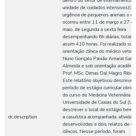
dentro do setor de internamento,
unidade de cuidados intensivos(UC
urgência de pequenos animais o es
ocorreu entre 11 de março a 27 d
maio, de segunda a sexta feira
desempenhando 8h diárias, totaliz
assim 410 horas. Foi realizado sob
orientação clínica do médico veteri
Nuno Gonçalo Paixão Amaral Sant
Almeida e sob orientação acadêmi
Prof. MSc. Dimas Dal Magro Ribeir
Este relatório objetivou descrever
período de estágio curricular obriga
do curso de Medicina Veterinária d
Universidade de Caxias do Sul (UC
descrever o local de estágio bem
dc.description
a casuística acompanhada, atividad
desenvolvidas e dois relatos de c
clínicos. Nesse período, foram