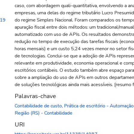
caso, com abordagem quali-quantitativa, envolvendo a aná
empresas, uma delas do regime tributário Lucro Presumid
.19
do regime Simples Nacional. Foram comparados os temp
apuração fiscal entre dois métodos: um tradicional/manual
automatizado com uso de APIs. Os resultados demonstrar
redução no tempo de execução das tarefas fiscais (econo
horas mensais) e um custo 5,24 vezes menor no setor fisc
de tecnologias. Conclui-se que a adoção de APIs repres
relevante em produtividade, economia operacional e comp
escritórios contábeis. O estudo também abre espaço para
sobre a ampliação do uso de APIs em outros departament
de soluções tecnológicas ainda mais acessíveis. [resumo f
Palavras-chave
Contabilidade de custo
,
Prática de escritório - Automação
Região (RS) - Contabilidade
URI