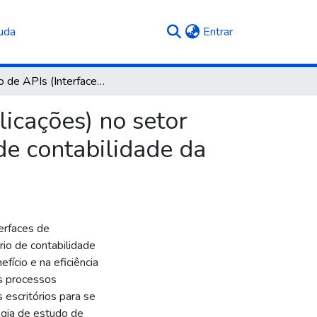
(current)
uda
Entrar
Adoção de APIs (Interfaces de Programação de Aplicações) no setor fiscal: análise de custo-benefício em um escritório de contabilidade da Serra Gaúcha
icações) no setor
 de contabilidade da
erfaces de
rio de contabilidade
fício e na eficiência
os processos
escritórios para se
gia de estudo de