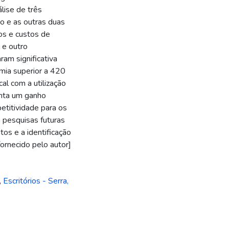
lise de três
o e as outras duas
os e custos de
 e outro
am significativa
mia superior a 420
al com a utilização
enta um ganho
etitividade para os
 pesquisas futuras
os e a identificação
ornecido pelo autor]
,
Escritórios - Serra,