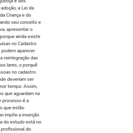
justiça e dos
 adoção, a Lei da
 da Criança e do
ando seu conceito e
iva, apresentar o
porque ainda existe
uisas no Cadastro
ue podem aparecer
 a reintegração das
aos lares, o porquê
essoas no cadastro
nde deveriam ser
enor tempo. Assim,
sos que aguardam na
e processo é a
as que estão
ei impõe a inserção
cia do estudo está no
 profissional do