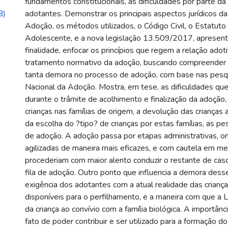
fundamentos constitucionais, as dificuldades por parte da 
B)
adotantes. Demonstrar os principais aspectos jurídicos da
Adoção, os métodos utilizados, o Código Civil, o Estatuto
Adolescente, e a nova legislação 13.509/2017, apresent
finalidade, enfocar os princípios que regem a relação adot
tratamento normativo da adoção, buscando compreender 
tanta demora no processo de adoção, com base nas pesq
Nacional da Adoção. Mostra, em tese, as dificuldades q
durante o trâmite de acolhimento e finalização da adoção,
crianças nas famílias de origem, a devolução das crianças 
da escolha do ?tipo? de crianças por estas famílias, as p
de adoção. A adoção passa por etapas administrativas, o
agilizadas de maneira mais eficazes, e com cautela em m
procederiam com maior alento conduzir o restante de ca
fila de adoção. Outro ponto que influencia a demora dess
exigência dos adotantes com a atual realidade das crianç
disponíveis para o perfilhamento, e a maneira com que a L
da criança ao convívio com a família biológica. A importân
fato de poder contribuir e ser utilizado para a formação do