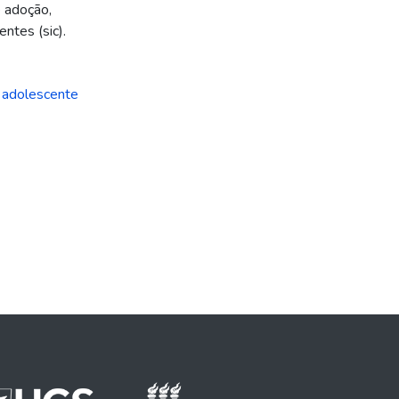
e adoção,
ntes (sic).
o adolescente