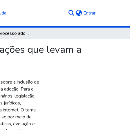
(current)
uda
Entrar
A demora no processo adotivo no Brasil e as motivações que levam a desistência
vações que levam a
sobre a inclusão de
da adoção. Para o
nários, legislação
s jurídicos,
a internet. O tema
a-se por meio de
ísticas, evolução e