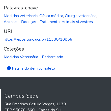
Palavras-chave
Medicina veterinária
,
Clínica médica
,
Cirurgia veterinária
,
Animais - Doenças - Tratamento
,
Animais silvestres
URI
https://repositorio.ucs.br/11338/10856
Coleções
Medicina Veterinária - Bacharelado
Página do item completo
Campus-Sede
Rua Francisco Getúlio Vargas, 1130
CEP 95070-560 - Caxias do Sul