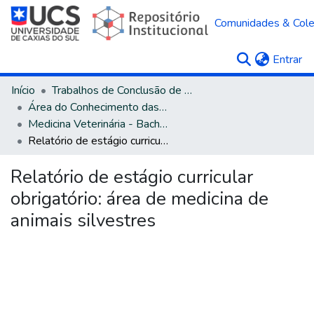
Comunidades & Col
(c
Entrar
Início
Trabalhos de Conclusão de Curso
Área do Conhecimento das Ciências Agrárias
Medicina Veterinária - Bacharelado
Relatório de estágio curricular obrigatório: área de medicina de animais silvestres
Relatório de estágio curricular
obrigatório: área de medicina de
animais silvestres