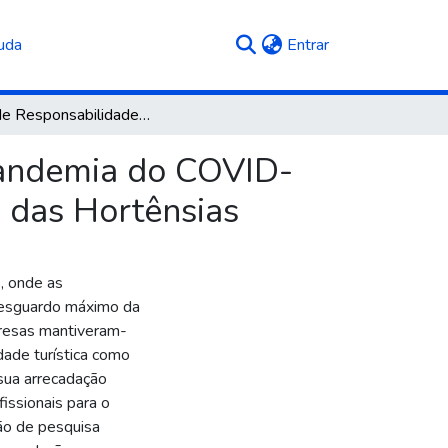
(current)
uda
Entrar
A Lei de Responsabilidade Fiscal e o impacto da pandemia do COVID-19 na arrecadação e gastos com pessoal na Região das Hortênsias
 pandemia do COVID-
 das Hortênsias
, onde as
resguardo máximo da
presas mantiveram-
dade turística como
 sua arrecadação
issionais para o
ão de pesquisa