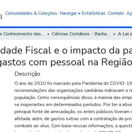
Comunidades & Coleções
Navegar
Estatísticas
Contato
Aj
Área do Conhecimento das Ciências Sociais Aplicadas
Ciências Contábeis - Bacharelado
idade Fiscal e o impacto da
gastos com pessoal na Região
Descrição
O ano de 2020 foi marcado pela Pandemia do COVID-19
recomendações das organizações sanitárias indicavam o 
população. Como consequências disso, a maioria das em
se inoperantes em determinados períodos. Por ter a ativi
principal fonte de arrecadação, os entes públicos tiveram
afetada, além, de gastos extras com a contratação de prof
combate ao vírus. Com base nessas informações, a quest