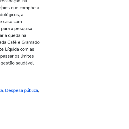
recadação, na
icípios que compõe a
ológicos, a
e caso com
 para a pesquisa
ar a queda na
icada Café e Gramado
e Líquida com as
passar os limites
à gestão saudável
ca
,
Despesa pública
,