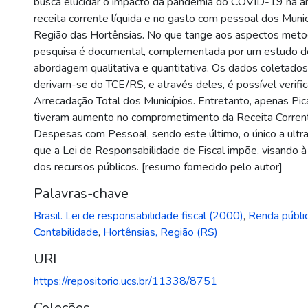
busca elucidar o impacto da pandemia do COVID-19 na ar
receita corrente líquida e no gasto com pessoal dos Mun
Região das Hortênsias. No que tange aos aspectos metod
pesquisa é documental, complementada por um estudo d
abordagem qualitativa e quantitativa. Os dados coletados
derivam-se do TCE/RS, e através deles, é possível verific
Arrecadação Total dos Municípios. Entretanto, apenas P
tiveram aumento no comprometimento da Receita Corrent
Despesas com Pessoal, sendo este último, o único a ultra
que a Lei de Responsabilidade de Fiscal impõe, visando 
dos recursos públicos. [resumo fornecido pelo autor]
Palavras-chave
Brasil. Lei de responsabilidade fiscal (2000)
,
Renda públi
Contabilidade
,
Hortênsias, Região (RS)
URI
https://repositorio.ucs.br/11338/8751
Coleções