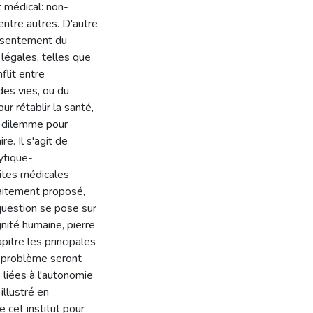
 médical: non-
entre autres. D'autre
onsentement du
 légales, telles que
flit entre
des vies, ou du
r rétablir la santé,
e dilemme pour
re. Il s'agit de
ytique-
uites médicales
aitement proposé,
 question se pose sur
gnité humaine, pierre
pitre les principales
e problème seront
 liées à l'autonomie
illustré en
 cet institut pour