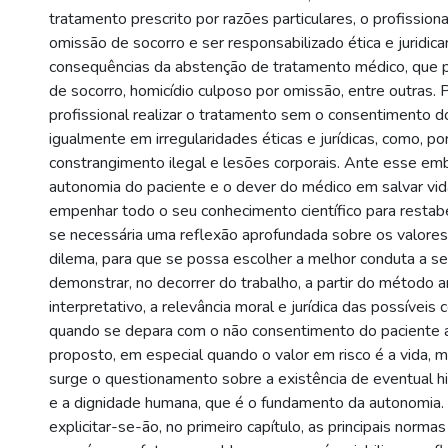
tratamento prescrito por razões particulares, o profission
omissão de socorro e ser responsabilizado ética e juridic
consequências da abstenção de tratamento médico, que
de socorro, homicídio culposo por omissão, entre outras. P
profissional realizar o tratamento sem o consentimento do
igualmente em irregularidades éticas e jurídicas, como, p
constrangimento ilegal e lesões corporais. Ante esse em
autonomia do paciente e o dever do médico em salvar vid
empenhar todo o seu conhecimento científico para restabe
se necessária uma reflexão aprofundada sobre os valore
dilema, para que se possa escolher a melhor conduta a se
demonstrar, no decorrer do trabalho, a partir do método an
interpretativo, a relevância moral e jurídica das possívei
quando se depara com o não consentimento do paciente 
proposto, em especial quando o valor em risco é a vida
surge o questionamento sobre a existência de eventual hie
e a dignidade humana, que é o fundamento da autonomia. 
explicitar-se-ão, no primeiro capítulo, as principais normas