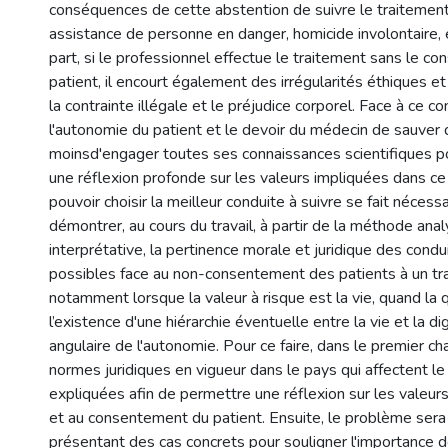
conséquences de cette abstention de suivre le traitement
assistance de personne en danger, homicide involontaire, 
part, si le professionnel effectue le traitement sans le c
patient, il encourt également des irrégularités éthiques et
la contrainte illégale et le préjudice corporel. Face à ce con
l'autonomie du patient et le devoir du médecin de sauver 
moinsd'engager toutes ses connaissances scientifiques pou
une réflexion profonde sur les valeurs impliquées dans c
pouvoir choisir la meilleur conduite à suivre se fait nécessai
démontrer, au cours du travail, à partir de la méthode anal
interprétative, la pertinence morale et juridique des cond
possibles face au non-consentement des patients à un tr
notamment lorsque la valeur à risque est la vie, quand la
l’existence d'une hiérarchie éventuelle entre la vie et la di
angulaire de l'autonomie. Pour ce faire, dans le premier cha
normes juridiques en vigueur dans le pays qui affectent l
expliquées afin de permettre une réflexion sur les valeurs
et au consentement du patient. Ensuite, le problème sera 
présentant des cas concrets pour souligner l'importance de