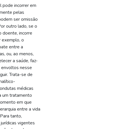
al pode incorrer em
amente pelas
 podem ser omissão
or outro lado, se o
 doente, incorre
or exemplo, o
bate entre a
as, ou, ao menos,
lecer a saúde, faz-
s envoltos nesse
guir. Trata-se de
alítico-
s condutas médicas
a um tratamento
, momento em que
rarquia entre a vida
Para tanto,
 jurídicas vigentes