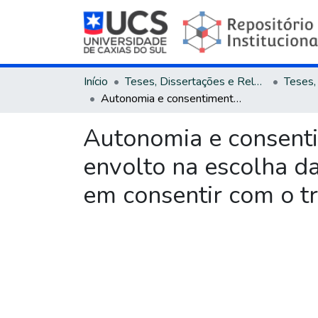
Início
Teses, Dissertações e Relatórios
Autonomia e consentimento: uma reflexão acerca do dilema moral envolto na escolha da conduta médica em casos de negativa do paciente em consentir com o tratamento proposto
Autonomia e consenti
envolto na escolha d
em consentir com o t