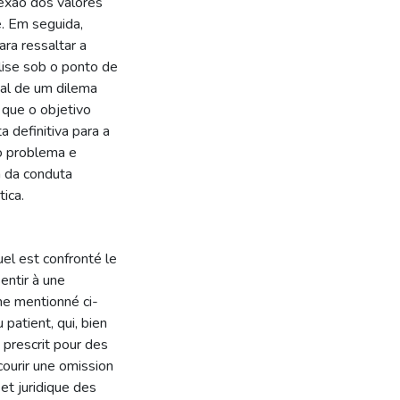
lexão dos valores
. Em seguida,
ra ressaltar a
lise sob o ponto de
real de um dilema
 que o objetivo
 definitiva para a
o problema e
a da conduta
ica.
uel est confronté le
entir à une
me mentionné ci-
patient, qui, bien
 prescrit pour des
ncourir une omission
et juridique des