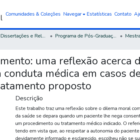
Comunidades & Coleções
Navegar
Estatísticas
Contato
Aj
Teses, Dissertações e Relatórios defendidos na UCS
Programa de Pós-Graduação em Filosofia
mento: uma reflexão acerca 
a conduta médica em casos de
ratamento proposto
Descrição
Este trabalho traz uma reflexão sobre o dilema moral com
da saúde se depara quando um paciente lhe nega consenti
um procedimento ou tratamento médico indicado. O referi
tendo em vista que, ao respeitar a autonomia do pacient
devidamente informado e esclarecido, escolheu não se s