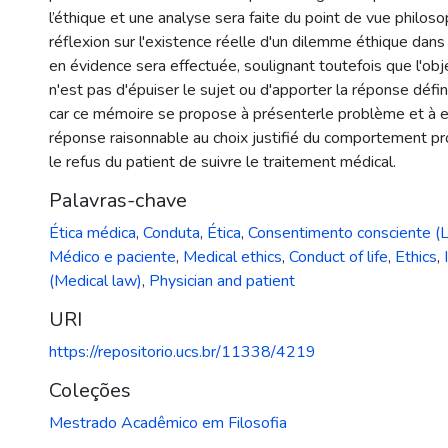
l’éthique et une analyse sera faite du point de vue philoso
réflexion sur l'existence réelle d'un dilemme éthique dans
en évidence sera effectuée, soulignant toutefois que l'obj
n'est pas d'épuiser le sujet ou d'apporter la réponse défini
car ce mémoire se propose à présenterle problème et à ex
réponse raisonnable au choix justifié du comportement p
le refus du patient de suivre le traitement médical.
Palavras-chave
Ética médica
,
Conduta
,
Ética
,
Consentimento consciente (L
Médico e paciente
,
Medical ethics
,
Conduct of life
,
Ethics
,
(Medical law)
,
Physician and patient
URI
https://repositorio.ucs.br/11338/4219
Coleções
Mestrado Acadêmico em Filosofia