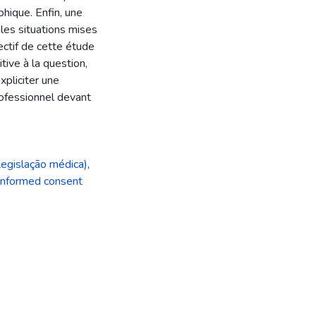
phique. Enfin, une
 les situations mises
ectif de cette étude
tive à la question,
pliciter une
rofessionnel devant
egislação médica)
,
Informed consent