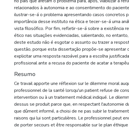
no país que afetam o problema para, após, viabilizar a ref
relacionados à autonomia e ao consentimento do paciente
ilustrar-se-á o problema apresentando casos concretos pa
importância desse instituto na ética e tecer-se-á uma aná
vista filosófico. Por fim, refletir-se-á sobre a existência 
ético nas situações evidenciadas, salientando, no entanto,
deste estudo não é esgotar o assunto ou trazer a resposta
questão, porque esta dissertação propõe-se apresentar 
explicitar uma resposta razoável para a escolha justificad
profissional ante a recusa do paciente de acatar a terapêut
Resumo
Ce travail apporte une réflexion sur le dilemme moral auq
professionnel de la santé lorsqu'un patient refuse de cons
intervention ou à un traitement médical indiqué. Le dilem
dessus se produit parce que, en respectant l'autonomie du 
que dûment informé, a choisi de ne pas subir le traitement
raisons qui lui sont particulières. Le professionnel peut e
de porter secours et être responsable sur le plan éthique 