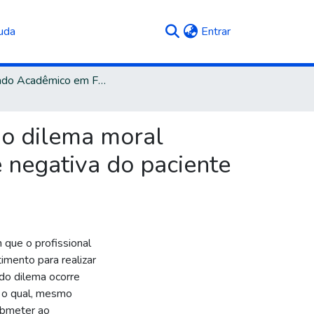
(current)
uda
Entrar
Mestrado Acadêmico em Filosofia
do dilema moral
 negativa do paciente
 que o profissional
mento para realizar
do dilema ocorre
e o qual, mesmo
ubmeter ao