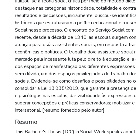
utilizou-se a teoria social crítica por meio do método dialét
destaque nas categorias historicidade, totalidade e contr
resultados e discussões, inicialmente, buscou-se identific
históricos que estruturaram a política educacional e a ins
Social nesse processo. O encontro do Serviço Social com
recente, desde a década de 1940, as escolas surgem c
atuação para os/as assistentes sociais, em resposta a tra
econômicas e políticas. O trabalho do/a assistente social
marcado pela incessante luta pelo direito à educação e, a
dos espaços de manifestação das diferentes expressões 
sem dúvida, um dos espaços privilegiados de trabalho do
sociais. Evidencia-se como desafios e possibilidades no c
consolidar a Lei 13.935/2019, que garante a presença de
e psicólogos nas escolas; dar visibilidade às expressões 
superar concepções e práticas conservadoras; mobilizar e 
intersetorial. [resumo fornecido pelo autor]
Resumo
This Bachelor's Thesis (TCC) in Social Work speaks about 