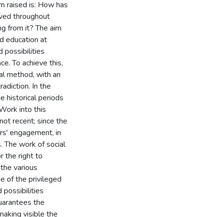
m raised is: How has
lved throughout
ing from it? The aim
d education at
 possibilities
ce. To achieve this,
ical method, with an
radiction. In the
he historical periods
 Work into this
not recent; since the
rs' engagement, in
. The work of social
 the right to
the various
e of the privileged
 possibilities
uarantees the
making visible the