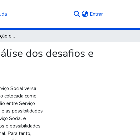
(current)
uda
Entrar
A relação entre educação e serviço social: breve análise dos desafios e possibilidades emergentes deste encontro
álise dos desafios e
iço Social versa
tão colocada como
ão entre Serviço
 e as possibilidades
iço Social e
s e possibilidades
al. Para tanto,