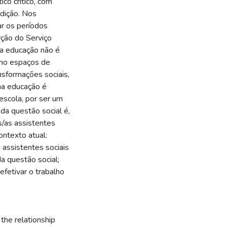
ico crítico, com
adição. Nos
ar os períodos
erção do Serviço
 a educação não é
omo espaços de
nsformações sociais,
 na educação é
 escola, por ser um
da questão social é,
s/as assistentes
ontexto atual:
 assistentes sociais
da questão social;
efetivar o trabalho
the relationship