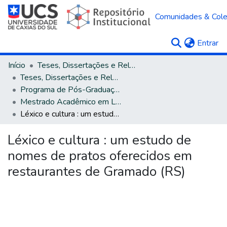
Comunidades & Col
(c
Entrar
Início
Teses, Dissertações e Relatórios
Teses, Dissertações e Relatórios defendidos na UCS
Programa de Pós-Graduação em Letras
Mestrado Acadêmico em Letras e Cultura
Léxico e cultura : um estudo de nomes de pratos oferecidos em restaurantes de Gramado (RS)
Léxico e cultura : um estudo de
nomes de pratos oferecidos em
restaurantes de Gramado (RS)