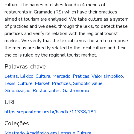
culture. The names of dishes found in 4 menus of
restaurants in Gramado (RS) which have their practices
aimed at tourism are analysed. We take culture as a system
of practices and we seek, through the lexis, to detect these
practices and verify its relation with the regional tourist
market. We verify that the lexical items chosen to compose
the menus are directly related to the local culture and their
choice is ruled by the regional tourist market.
Palavras-chave
Letras
,
Léxico
,
Cultura
,
Mercado
,
Práticas
,
Valor simbólico
,
Lexis
,
Culture
,
Market
,
Practices
,
Simbolic value
,
Globalização
,
Restaurantes
,
Gastronomia
URI
https://repositorio.ucs.br/handle/11338/181
Coleções
Mestrado Acadêmico em Letras e Cultura