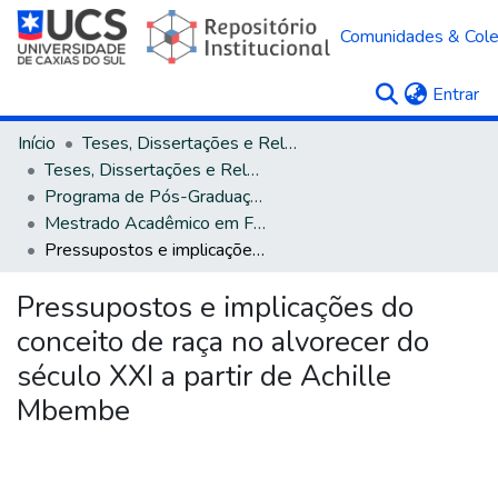
Comunidades & Col
(c
Entrar
Início
Teses, Dissertações e Relatórios
Teses, Dissertações e Relatórios defendidos na UCS
Programa de Pós-Graduação em Filosofia
Mestrado Acadêmico em Filosofia
Pressupostos e implicações do conceito de raça no alvorecer do século XXI a partir de Achille Mbembe
Pressupostos e implicações do
conceito de raça no alvorecer do
século XXI a partir de Achille
Mbembe