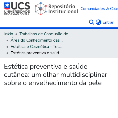
Comunidades & Col
(c
Entrar
Início
Trabalhos de Conclusão de Curso
Área do Conhecimento das Ciências da Saúde
Estética e Cosmética - Tecnologia
Estética preventiva e saúde cutânea: um olhar multidisciplinar sobre o envelhecimento da pele
Estética preventiva e saúde
cutânea: um olhar multidisciplinar
sobre o envelhecimento da pele