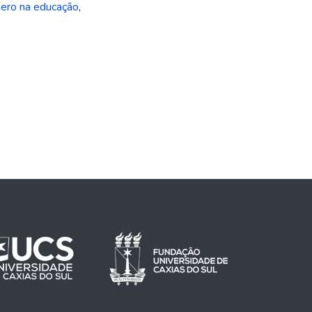
nero na educação
,