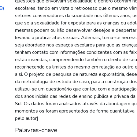
questões que envolvam sexualidade e gênero ocorram n
B)
escolares, tendo em vista o retrocesso que o mesmo vê
setores conservadores da sociedade nos últimos anos, os
que se a sexualidade for exposta para as crianças ou ado
mesmas podem ou irão desenvolver desejos e despertar 
levarão a praticar atos sexuais. Ademais, torna-se necess
seja abordado nos espaços escolares para que as criança
tenham contato com informações condizentes com as faixa
estão inseridas, compreendendo também o direito de seu
reconhecendo os limites do mesmo em relação ao outro e
a si. O projeto de pesquisa de natureza exploratória, dese
da metodologia de estudo de caso, para a construção do
utilizou-se um questionário que contou com a participaçã
dos anos iniciais das redes de ensino pública e privada da
Sul. Os dados foram analisados através da abordagem qua
momentos os foram apresentados de forma quantitativa. 
pelo autor]
Palavras-chave