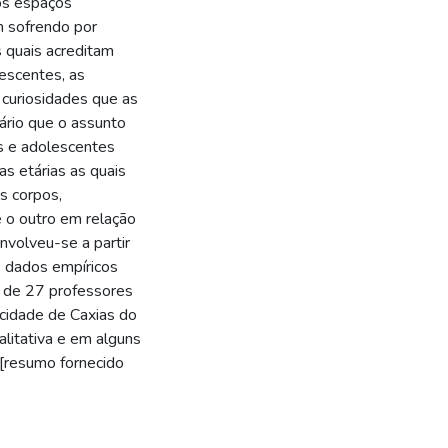
os espaços
m sofrendo por
 quais acreditam
lescentes, as
curiosidades que as
ário que o assunto
s e adolescentes
s etárias as quais
s corpos,
 o outro em relação
nvolveu-se a partir
s dados empíricos
o de 27 professores
 cidade de Caxias do
litativa e em alguns
[resumo fornecido