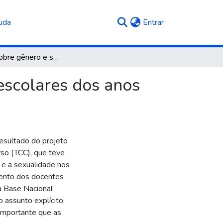
(current)
uda
Entrar
Diálogos sobre gênero e sexualidade nos espaços escolares dos anos iniciais do ensino fundamental
escolares dos anos
esultado do projeto
so (TCC), que teve
 e a sexualidade nos
amento dos docentes
va Base Nacional
o assunto explícito
 importante que as