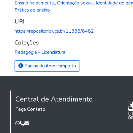
Ensino fundamental
,
Orientação sexual
,
Identidade de gê
Prática de ensino
URI
https://repositorio.ucs.br/11338/8482
Coleções
Pedagogia - Licenciatura
Página do item completo
Central de Atendimento
Faça Contato