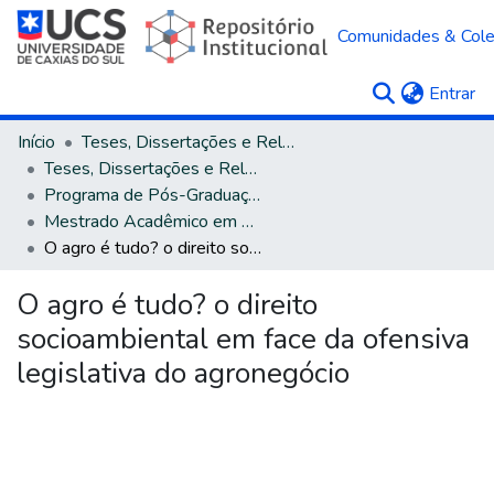
Comunidades & Col
(c
Entrar
Início
Teses, Dissertações e Relatórios
Teses, Dissertações e Relatórios defendidos na UCS
Programa de Pós-Graduação em Direito
Mestrado Acadêmico em Direito
O agro é tudo? o direito socioambiental em face da ofensiva legislativa do agronegócio
O agro é tudo? o direito
socioambiental em face da ofensiva
legislativa do agronegócio