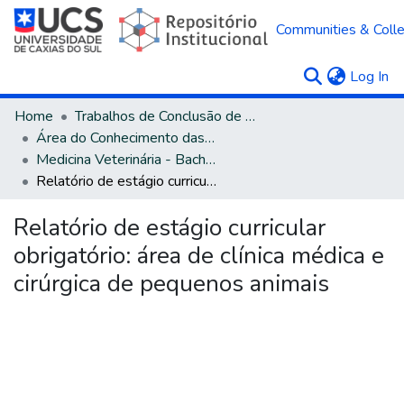
Communities & Colle
(c
Log In
Home
Trabalhos de Conclusão de Curso
Área do Conhecimento das Ciências Agrárias
Medicina Veterinária - Bacharelado
Relatório de estágio curricular obrigatório: área de clínica médica e cirúrgica de pequenos animais
Relatório de estágio curricular
obrigatório: área de clínica médica e
cirúrgica de pequenos animais