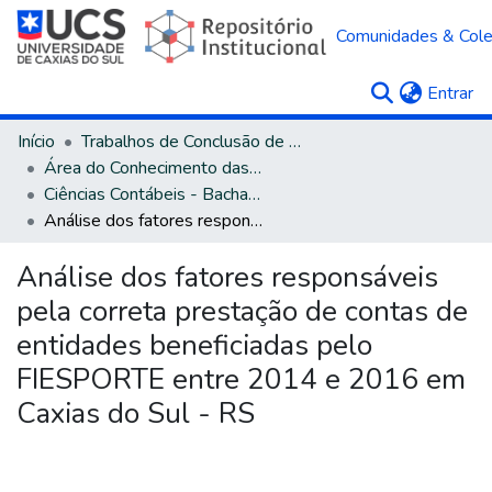
Comunidades & Col
(c
Entrar
Início
Trabalhos de Conclusão de Curso
Área do Conhecimento das Ciências Sociais Aplicadas
Ciências Contábeis - Bacharelado
Análise dos fatores responsáveis pela correta prestação de contas de entidades beneficiadas pelo FIESPORTE entre 2014 e 2016 em Caxias do Sul - RS
Análise dos fatores responsáveis
pela correta prestação de contas de
entidades beneficiadas pelo
FIESPORTE entre 2014 e 2016 em
Caxias do Sul - RS