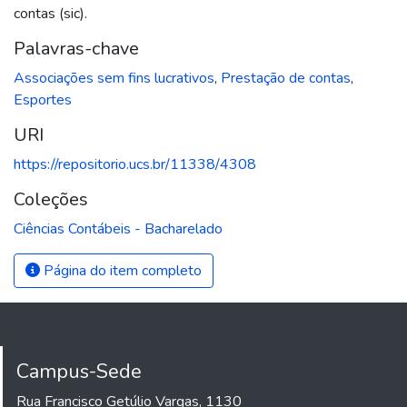
contas (sic).
Palavras-chave
Associações sem fins lucrativos
,
Prestação de contas
,
Esportes
URI
https://repositorio.ucs.br/11338/4308
Coleções
Ciências Contábeis - Bacharelado
Página do item completo
Campus-Sede
Rua Francisco Getúlio Vargas, 1130