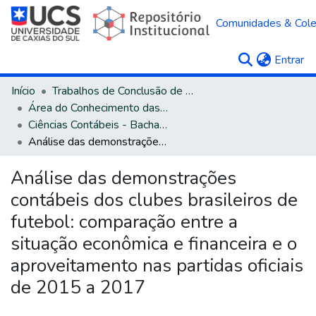
Comunidades & Col
(c
Entrar
Início
Trabalhos de Conclusão de Curso
Área do Conhecimento das Ciências Sociais Aplicadas
Ciências Contábeis - Bacharelado
Análise das demonstrações contábeis dos clubes brasileiros de futebol: comparação entre a situação econômica e financeira e o aproveitamento nas partidas oficiais de 2015 a 2017
Análise das demonstrações
contábeis dos clubes brasileiros de
futebol: comparação entre a
situação econômica e financeira e o
aproveitamento nas partidas oficiais
de 2015 a 2017