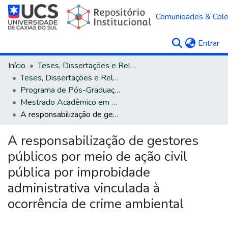
Comunidades & Col
(c
Entrar
Início
Teses, Dissertações e Relatórios
Teses, Dissertações e Relatórios defendidos na UCS
Programa de Pós-Graduação em Direito
Mestrado Acadêmico em Direito
A responsabilização de gestores públicos por meio de ação civil pública por improbidade administrativa vinculada à ocorrência de crime ambiental
A responsabilização de gestores
públicos por meio de ação civil
pública por improbidade
administrativa vinculada à
ocorrência de crime ambiental