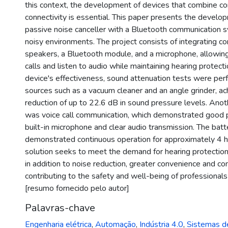
this context, the development of devices that combine com
connectivity is essential. This paper presents the develo
passive noise canceller with a Bluetooth communication 
noisy environments. The project consists of integrating 
speakers, a Bluetooth module, and a microphone, allowin
calls and listen to audio while maintaining hearing protecti
device's effectiveness, sound attenuation tests were per
sources such as a vacuum cleaner and an angle grinder, ac
reduction of up to 22.6 dB in sound pressure levels. Anot
was voice call communication, which demonstrated good 
built-in microphone and clear audio transmission. The batte
demonstrated continuous operation for approximately 4 
solution seeks to meet the demand for hearing protection 
in addition to noise reduction, greater convenience and con
contributing to the safety and well-being of professionals 
[resumo fornecido pelo autor]
Palavras-chave
Engenharia elétrica
,
Automação
,
Indústria 4.0
,
Sistemas d