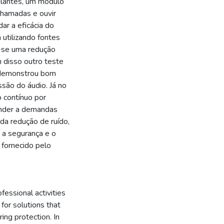
alantes, um módulo
chamadas e ouvir
ar a eficácia do
 utilizando fontes
o-se uma redução
 disso outro teste
e demonstrou bom
são do áudio. Já no
 contínuo por
ender a demandas
da redução de ruído,
a a segurança e o
 fornecido pelo
essional activities
for solutions that
ng protection. In