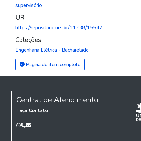
supervisório
URI
https://repositorio.ucs.br/11338/15547
Coleções
Engenharia Elétrica - Bacharelado
Página do item completo
Central de Atendimento
Faça Contato