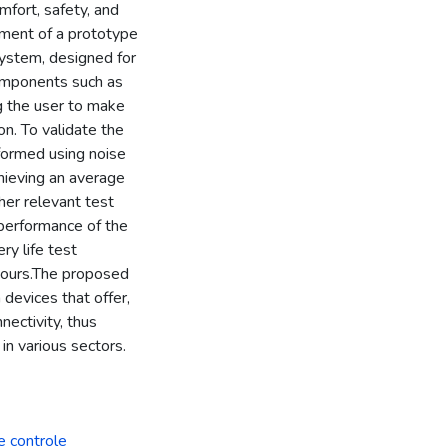
fort, safety, and
pment of a prototype
system, designed for
components such as
g the user to make
on. To validate the
formed using noise
hieving an average
her relevant test
performance of the
ry life test
hours.The proposed
devices that offer,
nectivity, thus
in various sectors.
e controle