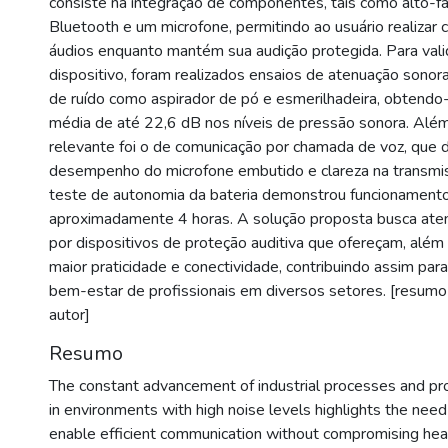
consiste na integração de componentes, tais como alto-f
Bluetooth e um microfone, permitindo ao usuário realizar 
áudios enquanto mantém sua audição protegida. Para valid
dispositivo, foram realizados ensaios de atenuação sonora
de ruído como aspirador de pó e esmerilhadeira, obtend
média de até 22,6 dB nos níveis de pressão sonora. Além
relevante foi o de comunicação por chamada de voz, qu
desempenho do microfone embutido e clareza na transmis
teste de autonomia da bateria demonstrou funcionamento
aproximadamente 4 horas. A solução proposta busca at
por dispositivos de proteção auditiva que ofereçam, além 
maior praticidade e conectividade, contribuindo assim par
bem-estar de profissionais em diversos setores. [resumo
autor]
Resumo
The constant advancement of industrial processes and prof
in environments with high noise levels highlights the need 
enable efficient communication without compromising heari