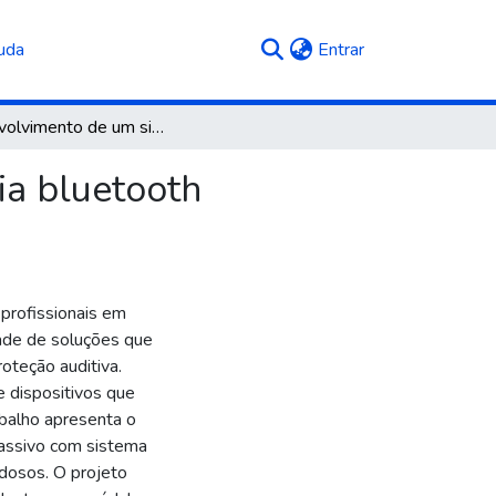
(current)
uda
Entrar
Desenvolvimento de um sistema de comunicação via bluetooth integrado a um abafador de ruido
a bluetooth
 profissionais em
dade de soluções que
oteção auditiva.
 dispositivos que
abalho apresenta o
assivo com sistema
idosos. O projeto