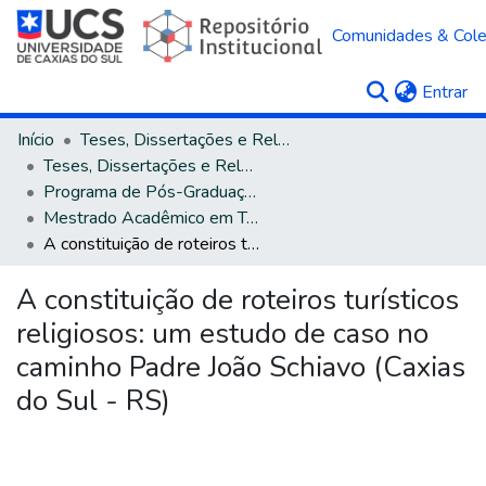
Comunidades & Col
(c
Entrar
Início
Teses, Dissertações e Relatórios
Teses, Dissertações e Relatórios defendidos na UCS
Programa de Pós-Graduação em Turismo e Hospitalidade
Mestrado Acadêmico em Turismo e Hospitalidade
A constituição de roteiros turísticos religiosos: um estudo de caso no caminho Padre João Schiavo (Caxias do Sul - RS)
A constituição de roteiros turísticos
religiosos: um estudo de caso no
caminho Padre João Schiavo (Caxias
do Sul - RS)