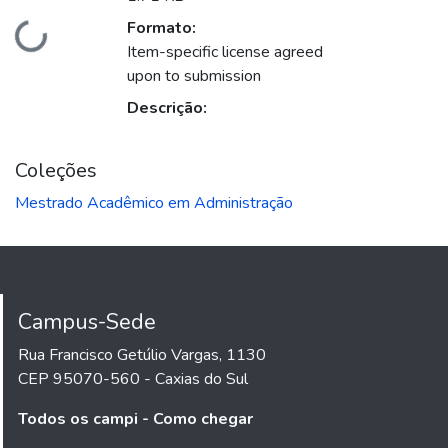
Formato:
ando...
Item-specific license agreed
upon to submission
Descrição:
Coleções
Mestrado Acadêmico em Administração
Campus-Sede
Rua Francisco Getúlio Vargas, 1130
CEP 95070-560 - Caxias do Sul
Todos os campi - Como chegar