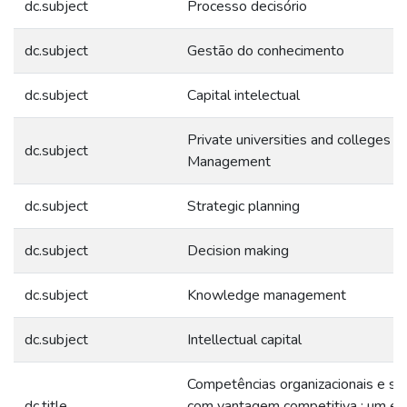
dc.subject
Processo decisório
dc.subject
Gestão do conhecimento
dc.subject
Capital intelectual
Private universities and colleges -
dc.subject
Management
dc.subject
Strategic planning
dc.subject
Decision making
dc.subject
Knowledge management
dc.subject
Intellectual capital
Competências organizacionais e su
dc.title
com vantagem competitiva : um es