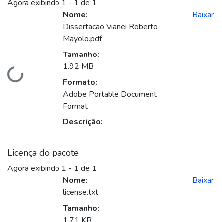
Agora exibindo
1 - 1 de 1
Nome:
Baixar
Dissertacao Vianei Roberto
Mayolo.pdf
Tamanho:
1.92 MB
ando...
Formato:
Adobe Portable Document
Format
Descrição:
Licença do pacote
Agora exibindo
1 - 1 de 1
Nome:
Baixar
license.txt
Tamanho:
1.71 KB