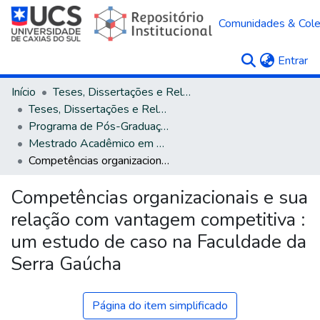
Comunidades & Col
(c
Entrar
Início
Teses, Dissertações e Relatórios
Teses, Dissertações e Relatórios defendidos na UCS
Programa de Pós-Graduação em Administração
Mestrado Acadêmico em Administração
Competências organizacionais e sua relação com vantagem competitiva : um estudo de caso na Faculdade da Serra Gaúcha
Competências organizacionais e sua
relação com vantagem competitiva :
um estudo de caso na Faculdade da
Serra Gaúcha
Página do item simplificado