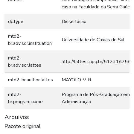
caso na Faculdade da Serra Gaúch
dc.type
Dissertação
mtd2-
Universidade de Caxias do Sul
br.advisor.instituation
mtd2-
http://lattes.cnpq.br/51231875
br.advisor.lattes
mtd2-br.author.lattes
MAYOLO, V. R.
mtd2-
Programa de Pós-Graduação em
br.program.name
Administração
Arquivos
Pacote original