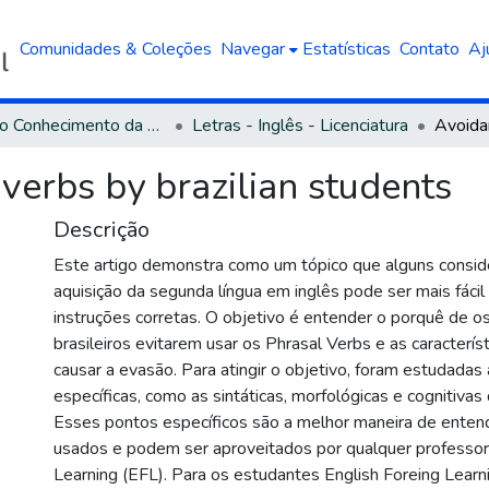
Comunidades & Coleções
Navegar
Estatísticas
Contato
Aj
Área do Conhecimento da Linguística, Letras e Artes
Letras - Inglês - Licenciatura
verbs by brazilian students
Descrição
Este artigo demonstra como um tópico que alguns consider
aquisição da segunda língua em inglês pode ser mais fáci
instruções corretas. O objetivo é entender o porquê de o
brasileiros evitarem usar os Phrasal Verbs e as caracterí
causar a evasão. Para atingir o objetivo, foram estudada
específicas, como as sintáticas, morfológicas e cognitivas
Esses pontos específicos são a melhor maneira de ente
usados e podem ser aproveitados por qualquer professor
Learning (EFL). Para os estudantes English Foreing Learni