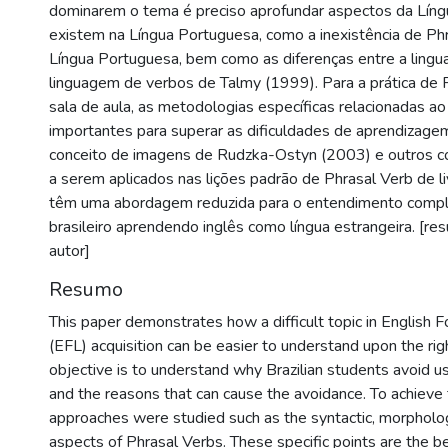
dominarem o tema é preciso aprofundar aspectos da Líng
existem na Língua Portuguesa, como a inexistência de Ph
Língua Portuguesa, bem como as diferenças entre a lingu
linguagem de verbos de Talmy (1999). Para a prática de
sala de aula, as metodologias específicas relacionadas a
importantes para superar as dificuldades de aprendizage
conceito de imagens de Rudzka-Ostyn (2003) e outros co
a serem aplicados nas lições padrão de Phrasal Verb de li
têm uma abordagem reduzida para o entendimento compl
brasileiro aprendendo inglês como língua estrangeira. [re
autor]
Resumo
This paper demonstrates how a difficult topic in English 
(EFL) acquisition can be easier to understand upon the righ
objective is to understand why Brazilian students avoid u
and the reasons that can cause the avoidance. To achieve t
approaches were studied such as the syntactic, morpholog
aspects of Phrasal Verbs. These specific points are the b