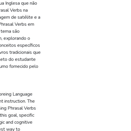
ua Inglesa que não
rasal Verbs na
agem de satélite e a
 Phrasal Verbs em
o tema são
m, explorando o
nceitos específicos
vros tradicionais que
eto do estudante
sumo fornecido pelo
Foreing Language
t instruction. The
sing Phrasal Verbs
his goal, specific
ic and cognitive
est way to