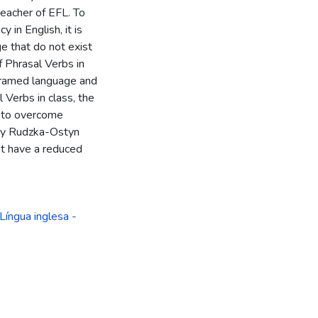
teacher of EFL. To
 in English, it is
e that do not exist
 Phrasal Verbs in
 framed language and
 Verbs in class, the
t to overcome
t by Rudzka-Ostyn
at have a reduced
Língua inglesa -