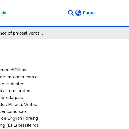
(current)
uda
Entrar
Avoidance of phrasal verbs by brazilian students
am difícil na
l de entender com as
s estudantes
sticas que podem
s abordagens
 dos Phrasal Verbs.
nder como são
 de English Foreing
ng (EFL) brasileiros