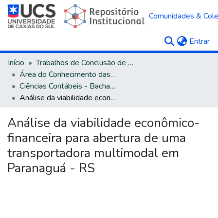
Comunidades & Col
(c
Entrar
Início
Trabalhos de Conclusão de Curso
Área do Conhecimento das Ciências Sociais Aplicadas
Ciências Contábeis - Bacharelado
Análise da viabilidade econômico-financeira para abertura de uma transportadora multimodal em Paranaguá - RS
Análise da viabilidade econômico-
financeira para abertura de uma
transportadora multimodal em
Paranaguá - RS