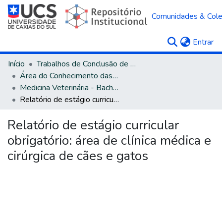
Comunidades & Col
(c
Entrar
Início
Trabalhos de Conclusão de Curso
Área do Conhecimento das Ciências Agrárias
Medicina Veterinária - Bacharelado
Relatório de estágio curricular obrigatório: área de clínica médica e cirúrgica de cães e gatos
Relatório de estágio curricular
obrigatório: área de clínica médica e
cirúrgica de cães e gatos